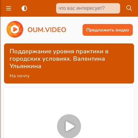
O
U
M
.
V
I
D
E
O
Предложить видео
Поддержание уровня практики в
городских условиях. Валентина
Ульянкина
На почту