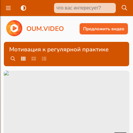
O
U
M
.
V
I
D
E
O
Предложить видео
Мотивация к регулярной практике