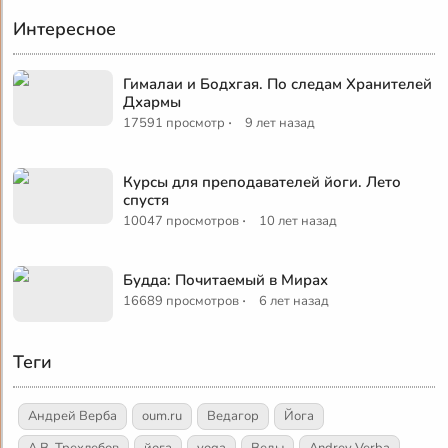
Интересное
Гималаи и Бодхгая. По следам Хранителей
Дхармы
·
17591 просмотр
9 лет назад
Курсы для преподавателей йоги. Лето
спустя
·
10047 просмотров
10 лет назад
Будда: Почитаемый в Мирах
·
16689 просмотров
6 лет назад
Теги
Андрей Верба
oum.ru
Ведагор
Йога
А.В. Трехлебов
йога
yoga
Веды
Andrey Verba