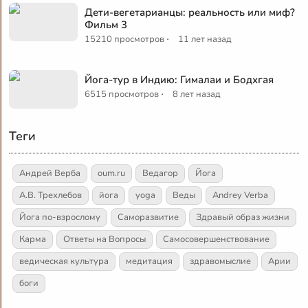
Дети-вегетарианцы: реальность или миф?
Фильм 3
·
15210 просмотров
11 лет назад
Йога-тур в Индию: Гималаи и Бодхгая
·
6515 просмотров
8 лет назад
Теги
Андрей Верба
oum.ru
Ведагор
Йога
А.В. Трехлебов
йога
yoga
Веды
Andrey Verba
Йога по-взрослому
Саморазвитие
Здравый образ жизни
Карма
Ответы на Вопросы
Самосовершенствование
ведическая культура
медитация
здравомыслие
Арии
боги