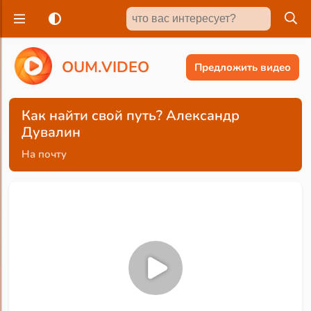
O
U
M
.
V
I
D
E
O
Предложить видео
Как найти свой путь? Александр
Дувалин
На почту