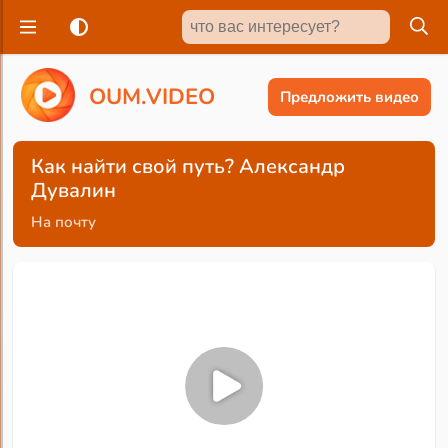
O
U
M
.
V
I
D
E
O
Предложить видео
Как найти свой путь? Александр
Дувалин
На почту