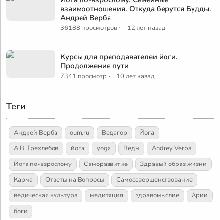
взаимоотношения. Откуда берутся Будды.
Андрей Верба
·
36188 просмотров
12 лет назад
Курсы для преподавателей йоги.
Продолжение пути
·
7341 просмотр
10 лет назад
Теги
Андрей Верба
oum.ru
Ведагор
Йога
А.В. Трехлебов
йога
yoga
Веды
Andrey Verba
Йога по-взрослому
Саморазвитие
Здравый образ жизни
Карма
Ответы на Вопросы
Самосовершенствование
ведическая культура
медитация
здравомыслие
Арии
боги