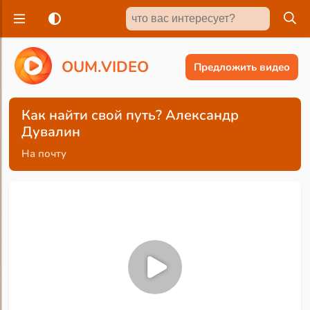
O
U
M
.
V
I
D
E
O
Предложить видео
Как найти свой путь? Александр
Дувалин
На почту