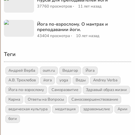
·
37760 просмотров
11 лет назад
Йога по-взрослому. О мантрах и
преподавании йоги.
·
43404 просмотра
10 лет назад
Теги
Андрей Верба
oum.ru
Ведагор
Йога
А.В. Трехлебов
йога
yoga
Веды
Andrey Verba
Йога по-взрослому
Саморазвитие
Здравый образ жизни
Карма
Ответы на Вопросы
Самосовершенствование
ведическая культура
медитация
здравомыслие
Арии
боги