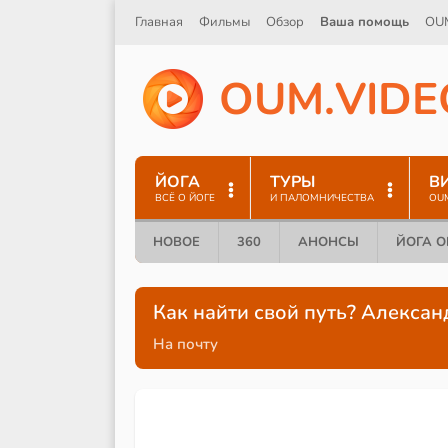
Главная
Фильмы
Обзор
Ваша помощь
OU
O
U
M
.
V
I
D
E
ЙОГА
ТУРЫ
В
ВСЁ О ЙОГЕ
И ПАЛОМНИЧЕСТВА
OU
НОВОЕ
360
АНОНСЫ
ЙОГА 
Как найти свой путь? Алекса
На почту