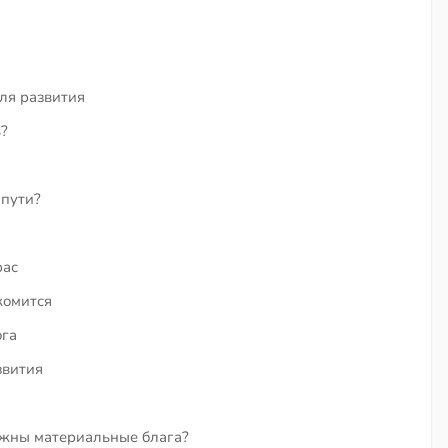
для развития
?
 пути?
рас
комится
ога
звития
ажны материальные блага?