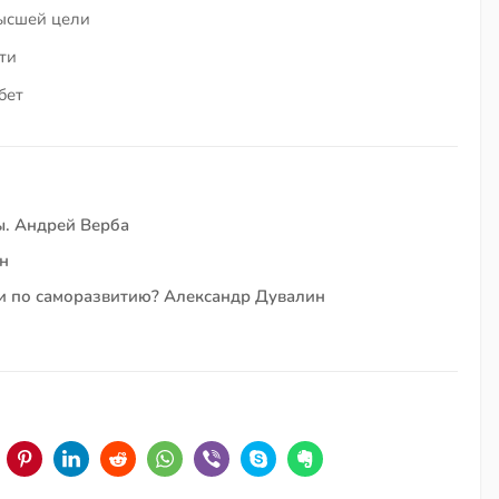
ысшей цели
ти
бет
ы. Андрей Верба
н
ии по саморазвитию? Александр Дувалин