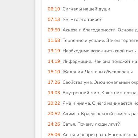
06:10
Сигналы нашей души
07:13
Ум. Что это такое?
09:50
Аскеза и благодарности. Основа 
11:58
Терпение и усилие. Зачем терпеть
13:19
Необходимо вспомнить свой путь
14:19
Информация. Как она поможет на
15:10
Желания. Чем они обусловлены
17:26
Свойства ума. Эмоциональный ок
19:03
Внутренний мир. Как с ним позна
20:22
Яма и нияма. С чего начинается й
20:52
Ахимса. Краеугольный камень ра
24:26
Сатья. Почему люди лгут?
25:06
Астея и апариграха. Насколько в