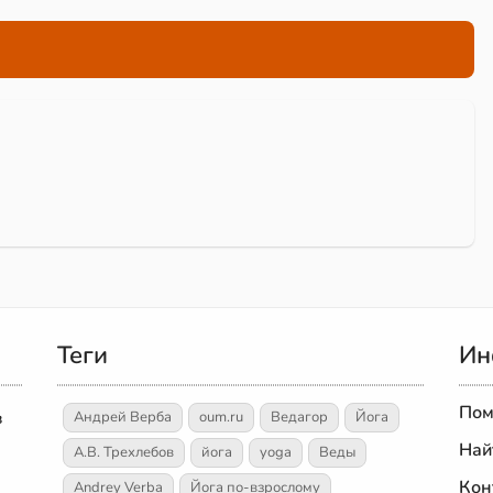
Теги
Ин
Пом
в
Андрей Верба
oum.ru
Ведагор
Йога
Най
А.В. Трехлебов
йога
yoga
Веды
Кон
Andrey Verba
Йога по-взрослому