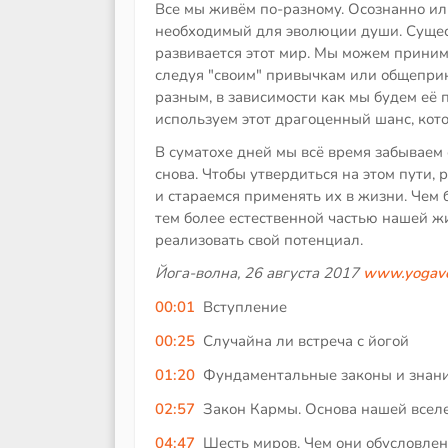
Все мы живём по-разному. Осознанно или
необходимый для эволюции души. Сущес
развивается этот мир. Мы можем принима
следуя "своим" привычкам или общеприн
разным, в зависимости как мы будем её 
используем этот драгоценный шанс, кот
В суматохе дней мы всё время забываем 
снова. Чтобы утвердиться на этом пути,
и стараемся применять их в жизни. Чем 
тем более естественной частью нашей жи
реализовать свой потенциал.
Йога-волна, 26 августа 2017
www.yogavo
00:01
Вступление
00:25
Случайна ли встреча с йогой
01:20
Фундаментальные законы и знан
02:57
Закон Кармы. Основа нашей всел
04:47
Шесть миров. Чем они обусловле