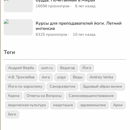
·
16696 просмотров
6 лет назад
Курсы для преподавателей йоги. Летний
интенсив
·
6325 просмотров
10 лет назад
Теги
Андрей Верба
oum.ru
Ведагор
Йога
А.В. Трехлебов
йога
yoga
Веды
Andrey Verba
Йога по-взрослому
Саморазвитие
Здравый образ жизни
Карма
Ответы на Вопросы
Самосовершенствование
ведическая культура
медитация
здравомыслие
Арии
боги