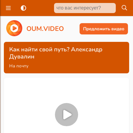
O
U
M
.
V
I
D
E
O
Предложить видео
Как найти свой путь? Александр
Дувалин
На почту