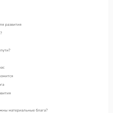
для развития
?
 пути?
рас
комится
ога
звития
ажны материальные блага?