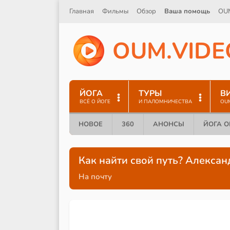
Главная
Фильмы
Обзор
Ваша помощь
OU
O
U
M
.
V
I
D
E
ЙОГА
ТУРЫ
В
ВСЁ О ЙОГЕ
И ПАЛОМНИЧЕСТВА
OU
НОВОЕ
360
АНОНСЫ
ЙОГА 
Как найти свой путь? Алекса
На почту