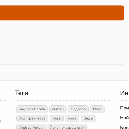
Теги
Ин
Пом
.
Андрей Верба
oum.ru
Ведагор
Йога
Най
А.В. Трехлебов
йога
yoga
Веды
д
Кон
Andrey Verba
Йога по-взрослому