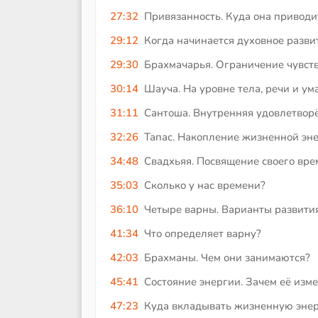
27:32
Привязанность. Куда она приводи
29:12
Когда начинается духовное разви
29:30
Брахмачарья. Ограничение чувст
30:14
Шауча. На уровне тела, речи и ум
31:11
Сантоша. Внутренняя удовлетвор
32:26
Тапас. Накопление жизненной эн
34:48
Свадхьяя. Посвящение своего вр
35:03
Сколько у нас времени?
36:10
Четыре варны. Варианты развити
41:34
Что определяет варну?
42:03
Брахманы. Чем они занимаются?
45:41
Состояние энергии. Зачем её изм
47:23
Куда вкладывать жизненную эне