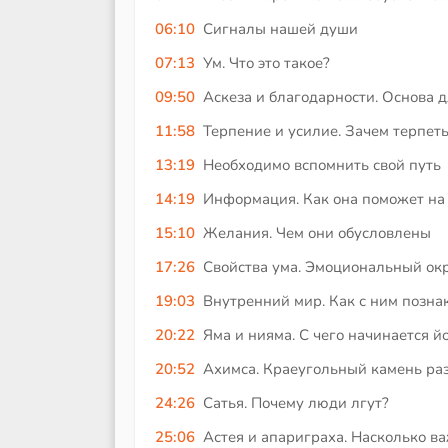
06:10
Сигналы нашей души
07:13
Ум. Что это такое?
09:50
Аскеза и благодарности. Основа 
11:58
Терпение и усилие. Зачем терпеть
13:19
Необходимо вспомнить свой путь
14:19
Информация. Как она поможет на
15:10
Желания. Чем они обусловлены
17:26
Свойства ума. Эмоциональный ок
19:03
Внутренний мир. Как с ним позна
20:22
Яма и нияма. С чего начинается й
20:52
Ахимса. Краеугольный камень ра
24:26
Сатья. Почему люди лгут?
25:06
Астея и апариграха. Насколько в