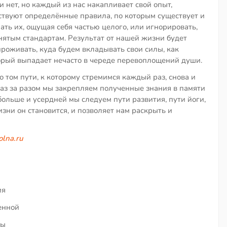
 нет, но каждый из нас накапливает свой опыт,
твуют определённые правила, по которым существует и
ть их, ощущая себя частью целого, или игнорировать,
ятым стандартам. Результат от нашей жизни будет
проживать, куда будем вкладывать свои силы, как
орый выпадает нечасто в череде перевоплощений души.
о том пути, к которому стремимся каждый раз, снова и
 раз за разом мы закрепляем полученные знания в памяти
больше и усердней мы следуем пути развития, пути йоги,
зни он становится, и позволяет нам раскрыть и
lna.ru
ия
енной
ны