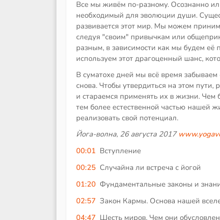
Все мы живём по-разному. Осознанно или
необходимый для эволюции души. Сущес
развивается этот мир. Мы можем принима
следуя "своим" привычкам или общеприн
разным, в зависимости как мы будем её 
используем этот драгоценный шанс, кот
В суматохе дней мы всё время забываем 
снова. Чтобы утвердиться на этом пути,
и стараемся применять их в жизни. Чем 
тем более естественной частью нашей жи
реализовать свой потенциал.
Йога-волна, 26 августа 2017
www.yogavo
00:01
Вступление
00:25
Случайна ли встреча с йогой
01:20
Фундаментальные законы и знан
02:57
Закон Кармы. Основа нашей всел
04:47
Шесть миров. Чем они обусловле