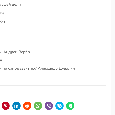
ысшей цели
ти
бет
ы. Андрей Верба
н
ии по саморазвитию? Александр Дувалин