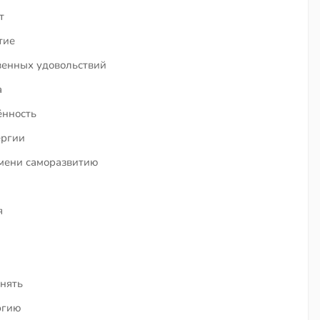
т
тие
венных удовольствий
а
ённость
ергии
емени саморазвитию
я
енять
ргию