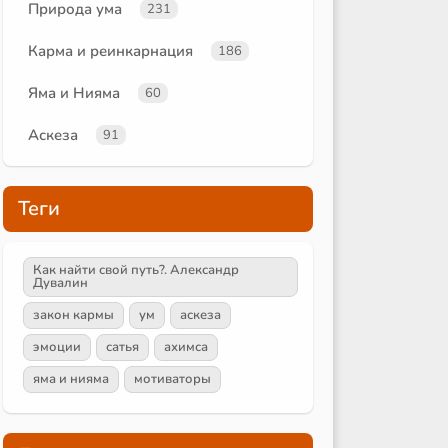
Природа ума
231
Карма и реинкарнация
186
Яма и Нияма
60
Аскеза
91
Теги
Как найти свой путь?. Александр
Дувалин
закон кармы
ум
аскеза
эмоции
сатья
ахимса
яма и нияма
мотиваторы