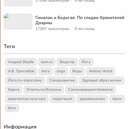
·
27048 просмотров
9 лет назад
Гималаи и Бодхгая. По следам Хранителей
Дхармы
·
17597 просмотров
9 лет назад
Теги
Андрей Верба
oum.ru
Ведагор
Йога
А.В. Трехлебов
йога
yoga
Веды
Andrey Verba
Йога по-взрослому
Саморазвитие
Здравый образ жизни
Карма
Ответы на Вопросы
Самосовершенствование
ведическая культура
медитация
здравомыслие
Арии
боги
Информация