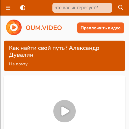
O
U
M
.
V
I
D
E
O
Предложить видео
Как найти свой путь? Александр
Дувалин
На почту