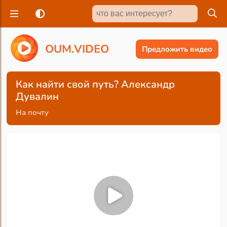
O
U
M
.
V
I
D
E
O
Предложить видео
Как найти свой путь? Александр
Дувалин
На почту