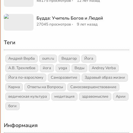
·
48175 просмотров
12 лет назад
Будда: Учитель Богов и Людей
·
27045 просмотров
9 лет назад
Теги
Андрей Верба
oum.ru
Ведагор
Йога
А.В. Трехлебов
йога
yoga
Веды
Andrey Verba
Йога по-взрослому
Саморазвитие
Здравый образ жизни
Карма
Ответы на Вопросы
Самосовершенствование
ведическая культура
медитация
здравомыслие
Арии
боги
Информация