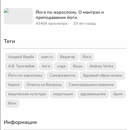
Йога по-взрослому. О мантрах и
преподавании йоги.
·
43404 просмотра
10 лет назад
Теги
Андрей Верба
oum.ru
Ведагор
Йога
А.В. Трехлебов
йога
yoga
Веды
Andrey Verba
Йога по-взрослому
Саморазвитие
Здравый образ жизни
Карма
Ответы на Вопросы
Самосовершенствование
ведическая культура
медитация
здравомыслие
Арии
боги
Информация