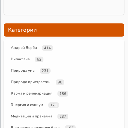
Категории
Андрей Верба
414
Випассана
62
Природа ума
231
Природа пристрастий
98
Карма и реинкарнация
186
Энергия и социум
171
Медитация и пранаяма
237
Внутренние практики йоги
197