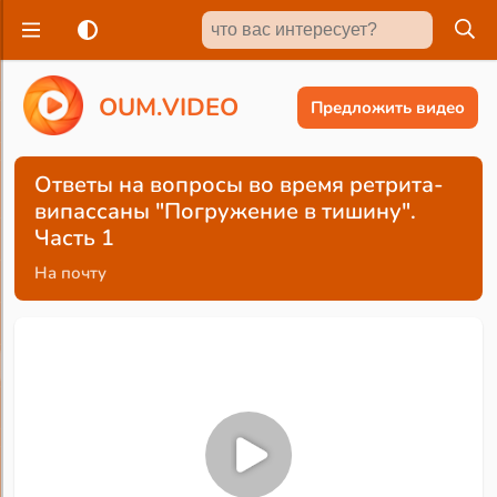
O
U
M
.
V
I
D
E
O
Предложить видео
Ответы на вопросы во время ретрита-
випассаны "Погружение в тишину".
Часть 1
На почту