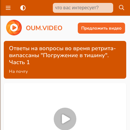
O
U
M
.
V
I
D
E
O
Предложить видео
Ответы на вопросы во время ретрита-
випассаны "Погружение в тишину".
Часть 1
На почту