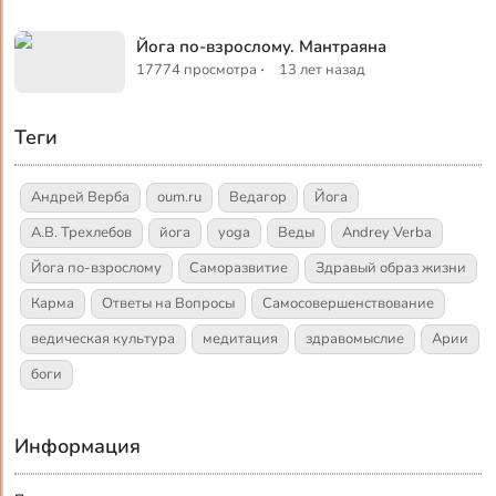
Йога по-взрослому. Мантраяна
·
17774 просмотра
13 лет назад
Теги
Андрей Верба
oum.ru
Ведагор
Йога
А.В. Трехлебов
йога
yoga
Веды
Andrey Verba
Йога по-взрослому
Саморазвитие
Здравый образ жизни
Карма
Ответы на Вопросы
Самосовершенствование
ведическая культура
медитация
здравомыслие
Арии
боги
Информация