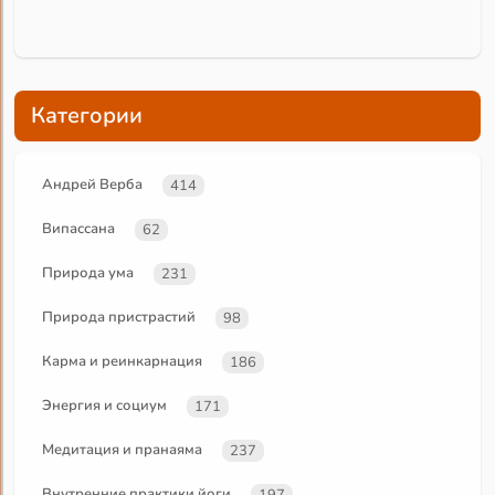
Категории
Андрей Верба
414
Випассана
62
Природа ума
231
Природа пристрастий
98
Карма и реинкарнация
186
Энергия и социум
171
Медитация и пранаяма
237
Внутренние практики йоги
197