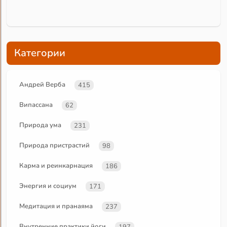
Категории
Андрей Верба
415
Випассана
62
Природа ума
231
Природа пристрастий
98
Карма и реинкарнация
186
Энергия и социум
171
Медитация и пранаяма
237
Внутренние практики йоги
197