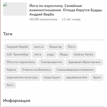
Йога по-взрослому. Семейные
взаимоотношения. Откуда берутся Будды.
Андрей Верба
·
36189 просмотров
12 лет назад
Теги
Андрей Верба
oum.ru
Ведагор
Йога
А.В. Трехлебов
йога
yoga
Веды
Andrey Verba
Йога по-взрослому
Саморазвитие
Здравый образ жизни
Карма
Ответы на Вопросы
Самосовершенствование
ведическая культура
медитация
здравомыслие
Арии
боги
Информация