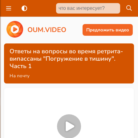
O
U
M
.
V
I
D
E
O
Предложить видео
Ответы на вопросы во время ретрита-
випассаны "Погружение в тишину".
Часть 1
На почту