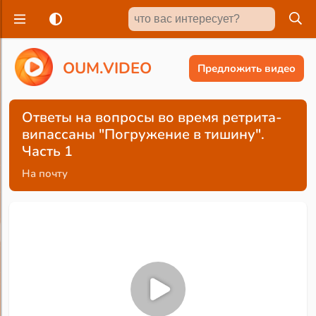
O
U
M
.
V
I
D
E
O
Предложить видео
Ответы на вопросы во время ретрита-
випассаны "Погружение в тишину".
Часть 1
На почту