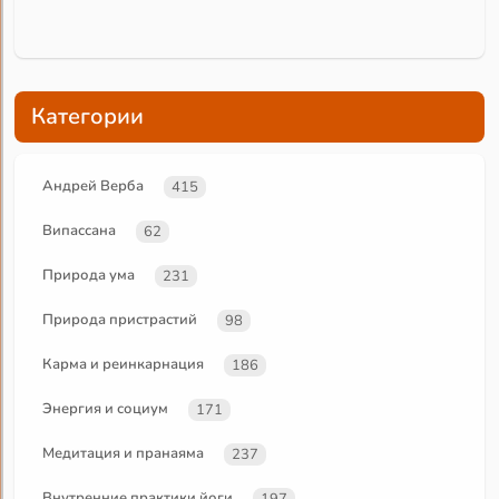
Категории
Андрей Верба
415
Випассана
62
Природа ума
231
Природа пристрастий
98
Карма и реинкарнация
186
Энергия и социум
171
Медитация и пранаяма
237
Внутренние практики йоги
197