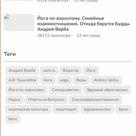
·
6324 просмотра
10 лет назад
Йога по-взрослому. Семейные
взаимоотношения. Откуда берутся Будды.
Андрей Верба
·
36172 просмотра
12 лет назад
Теги
Андрей Верба
oum.ru
Ведагор
Йога
А.В. Трехлебов
йога
yoga
Веды
Andrey Verba
Йога по-взрослому
Саморазвитие
Здравый образ жизни
Карма
Ответы на Вопросы
Самосовершенствование
ведическая культура
медитация
здравомыслие
Арии
боги