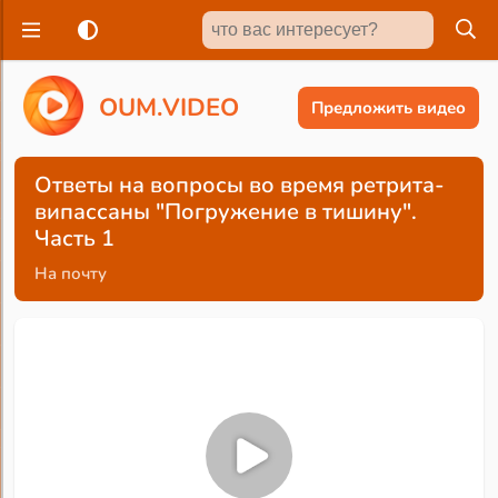
O
U
M
.
V
I
D
E
O
Предложить видео
Ответы на вопросы во время ретрита-
випассаны "Погружение в тишину".
Часть 1
На почту