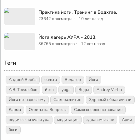
Практика йоги. Тренинг в Бодхгае.
·
23642 просмотра
10 лет назад
Йога лагерь АУРА - 2013.
·
36765 просмотров
12 лет назад
Теги
Андрей Верба
oum.ru
Ведагор
Йога
А.В. Трехлебов
йога
yoga
Веды
Andrey Verba
Йога по-взрослому
Саморазвитие
Здравый образ жизни
Карма
Ответы на Вопросы
Самосовершенствование
ведическая культура
медитация
здравомыслие
Арии
боги