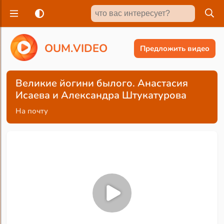
O
U
M
.
V
I
D
E
O
Предложить видео
Великие йогини былого. Анастасия
Исаева и Александра Штукатурова
На почту