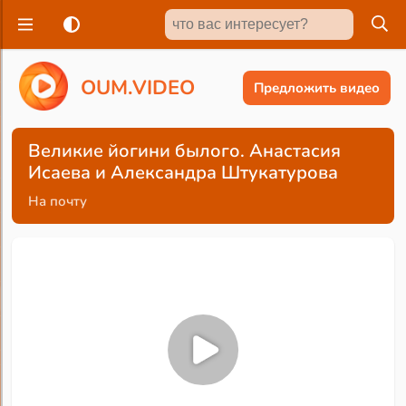
O
U
M
.
V
I
D
E
O
Предложить видео
Великие йогини былого. Анастасия
Исаева и Александра Штукатурова
На почту