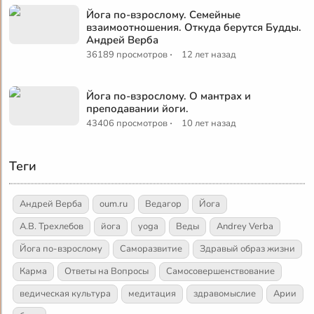
Йога по-взрослому. Семейные
взаимоотношения. Откуда берутся Будды.
Андрей Верба
·
36189 просмотров
12 лет назад
Йога по-взрослому. О мантрах и
преподавании йоги.
·
43406 просмотров
10 лет назад
Теги
Андрей Верба
oum.ru
Ведагор
Йога
А.В. Трехлебов
йога
yoga
Веды
Andrey Verba
Йога по-взрослому
Саморазвитие
Здравый образ жизни
Карма
Ответы на Вопросы
Самосовершенствование
ведическая культура
медитация
здравомыслие
Арии