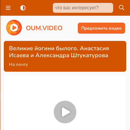
O
U
M
.
V
I
D
E
O
Предложить видео
Великие йогини былого. Анастасия
Исаева и Александра Штукатурова
На почту