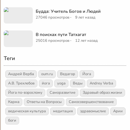
Будда: Учитель Богов и Людей
·
27046 просмотров
9 лет назад
В поисках пути Татхагат
·
25016 просмотров
12 лет назад
Теги
Андрей Верба
oum.ru
Ведагор
Йога
А.В. Трехлебов
йога
yoga
Веды
Andrey Verba
Йога по-взрослому
Саморазвитие
Здравый образ жизни
Карма
Ответы на Вопросы
Самосовершенствование
ведическая культура
медитация
здравомыслие
Арии
боги