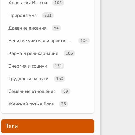
Анастасия Исаева
105
Природа ума
231
Древние писания
94
Великие учителя и практики йоги
106
Карма и реинкарнация
186
Энергия и социум
171
Трудности на пути
150
Семейные отношения
69
Женский путь в йоге
35
Теги