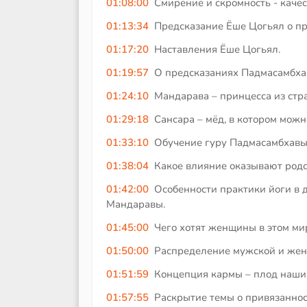
01:08:00
Смирение и скромность - качес
01:13:34
Предсказание Ёше Цогьял о пр
01:17:20
Наставления Ёше Цогьял.
01:19:57
О предсказаниях Падмасамбхав
01:24:10
Мандарава – принцесса из стр
01:29:18
Сансара – мёд, в котором можн
01:33:10
Обучение гуру Падмасамбхавы
01:38:04
Какое влияние оказывают родс
01:42:00
Особенности практики йоги в
Мандаравы.
01:45:00
Чего хотят женщины в этом мир
01:50:00
Распределение мужской и женс
01:51:59
Концепция кармы – плод наших
01:57:55
Раскрытие темы о привязаннос