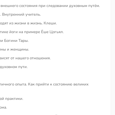
 внешнего состояния при следовании духовным путём.
. Внутренний учитель.
одят из жизни в жизнь. Клеши.
ктике йоги на примере Ёше Цогьял.
ии Богини Тары.
чины и женщины.
висят от нашего отношения.
духовном пути.
ичного опыта. Как прийти к состоянию великих
ой практики.
рма.