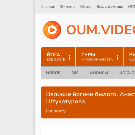
Главная
Фильмы
Обзор
Ваша помощь
OU
O
U
M
.
V
I
D
E
ЙОГА
ТУРЫ
В
ВСЁ О ЙОГЕ
И ПАЛОМНИЧЕСТВА
OU
НОВОЕ
360
АНОНСЫ
ЙОГА 
Великие йогини былого. Анас
Штукатурова
На почту