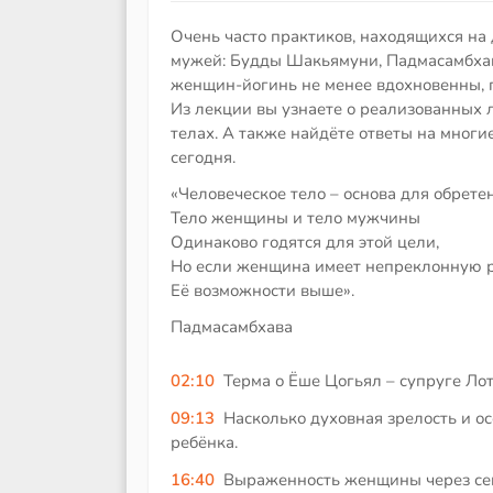
Очень часто практиков, находящихся на
мужей: Будды Шакьямуни, Падмасамбха
женщин-йогинь не менее вдохновенны, 
Из лекции вы узнаете о реализованных 
телах. А также найдёте ответы на многи
сегодня.
«Человеческое тело – основа для обрете
Тело женщины и тело мужчины
Одинаково годятся для этой цели,
Но если женщина имеет непреклонную 
Её возможности выше».
Падмасамбхава
02:10
Терма о Ёше Цогьял – супруге Ло
09:13
Насколько духовная зрелость и о
ребёнка.
16:40
Выраженность женщины через се