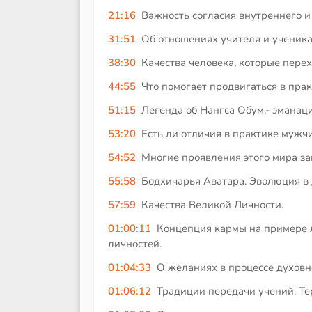
21:16
Важность согласия внутреннего и
31:51
Об отношениях учителя и ученика
38:30
Качества человека, которые перех
44:55
Что помогает продвигаться в пра
51:15
Легенда об Нангса Обум,- эманац
53:20
Есть ли отличия в практике муж
54:52
Многие проявления этого мира за
55:58
Бодхичарья Аватара. Эволюция в 
57:59
Качества Великой Личности.
01:00:11
Концепция кармы на примере л
личностей.
01:04:33
О желаниях в процессе духовн
01:06:12
Традиции передачи учений. Те