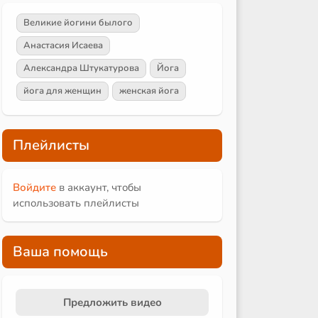
Великие йогини былого
Анастасия Исаева
Александра Штукатурова
Йога
йога для женщин
женская йога
Плейлисты
Войдите
в аккаунт, чтобы
использовать плейлисты
Ваша помощь
Предложить видео