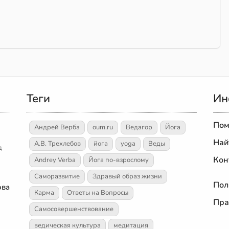
Теги
Ин
Пом
Андрей Верба
oum.ru
Ведагор
Йога
Най
А.В. Трехлебов
йога
yoga
Веды
д
Кон
Andrey Verba
Йога по-взрослому
Саморазвитие
Здравый образ жизни
Пол
ова
Карма
Ответы на Вопросы
Пра
Самосовершенствование
ведическая культура
медитация