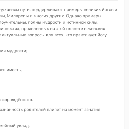
 духовном пути, поддерживают примеры великих йогов и
вы, Миларепы и многих других. Однако примеры
поучительны, полны мудрости и истинной силы.
личностях, проявленных на этой планете в женских
е актуальные вопросы для всех, кто практикует йогу
ния мудрости;
решимость,
тосорождённого.
сознанность родителей влияет на момент зачатия
мейный уклад.