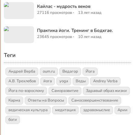
Кайлас - мудрость веков
·
27116 просмотров
13 лет назад
Практика йоги. Тренинг в Бодхгае.
·
23645 просмотров
10 лет назад
Теги
Андрей Верба
oum.ru
Ведагор
Йога
А.В. Трехлебов
йога
yoga
Веды
Andrey Verba
Йога по-взрослому
Саморазвитие
Здравый образ жизни
Карма
Ответы на Вопросы
Самосовершенствование
ведическая культура
медитация
здравомыслие
Арии
боги