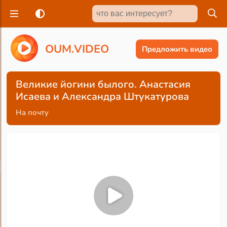
O
U
M
.
V
I
D
E
O
Предложить видео
Великие йогини былого. Анастасия
Исаева и Александра Штукатурова
На почту