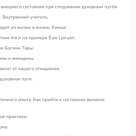
 внешнего состояния при следовании духовным путём.
. Внутренний учитель.
одят из жизни в жизнь. Клеши.
ктике йоги на примере Ёше Цогьял.
ии Богини Тары.
чины и женщины.
висят от нашего отношения.
духовном пути.
ичного опыта. Как прийти к состоянию великих
ой практики.
рма.