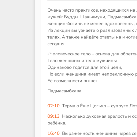
Очень часто практиков, находящихся на
мужей: Будды Шакьямуни, Падмасамбха
женщин-йогинь не менее вдохновенны, 
Из лекции вы узнаете о реализованных 
телах. А также найдёте ответы на многи
сегодня.
«Человеческое тело – основа для обрете
Тело женщины и тело мужчины
Одинаково годятся для этой цели,
Но если женщина имеет непреклонную 
Её возможности выше».
Падмасамбхава
02:10
Терма о Ёше Цогьял – супруге Ло
09:13
Насколько духовная зрелость и о
ребёнка.
16:40
Выраженность женщины через се