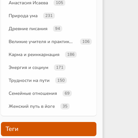
Анастасия Исаева
105
Природа ума
231
Древние писания
94
Великие учителя и практики йоги
106
Карма и реинкарнация
186
Энергия и социум
171
Трудности на пути
150
Семейные отношения
69
Женский путь в йоге
35
Теги