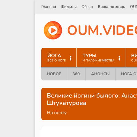
Главная
Фильмы
Обзор
Ваша помощь
OU
O
U
M
.
V
I
D
E
ЙОГА
ТУРЫ
В
ВСЁ О ЙОГЕ
И ПАЛОМНИЧЕСТВА
OU
НОВОЕ
360
АНОНСЫ
ЙОГА 
Великие йогини былого. Анас
Штукатурова
На почту