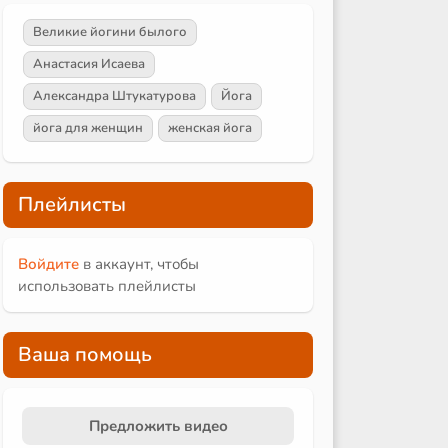
Великие йогини былого
Анастасия Исаева
Александра Штукатурова
Йога
йога для женщин
женская йога
Плейлисты
Войдите
в аккаунт, чтобы
использовать плейлисты
Ваша помощь
Предложить видео