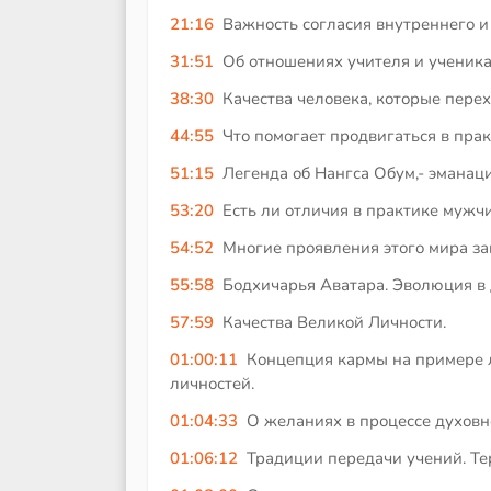
21:16
Важность согласия внутреннего и
31:51
Об отношениях учителя и ученика
38:30
Качества человека, которые перех
44:55
Что помогает продвигаться в пра
51:15
Легенда об Нангса Обум,- эманац
53:20
Есть ли отличия в практике муж
54:52
Многие проявления этого мира за
55:58
Бодхичарья Аватара. Эволюция в 
57:59
Качества Великой Личности.
01:00:11
Концепция кармы на примере л
личностей.
01:04:33
О желаниях в процессе духовн
01:06:12
Традиции передачи учений. Те