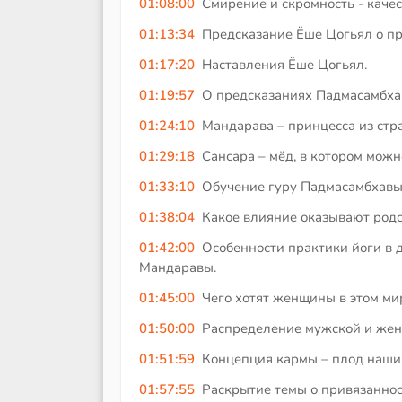
01:08:00
Смирение и скромность - качес
01:13:34
Предсказание Ёше Цогьял о пр
01:17:20
Наставления Ёше Цогьял.
01:19:57
О предсказаниях Падмасамбхав
01:24:10
Мандарава – принцесса из стр
01:29:18
Сансара – мёд, в котором можн
01:33:10
Обучение гуру Падмасамбхавы
01:38:04
Какое влияние оказывают родс
01:42:00
Особенности практики йоги в
Мандаравы.
01:45:00
Чего хотят женщины в этом мир
01:50:00
Распределение мужской и женс
01:51:59
Концепция кармы – плод наших
01:57:55
Раскрытие темы о привязаннос