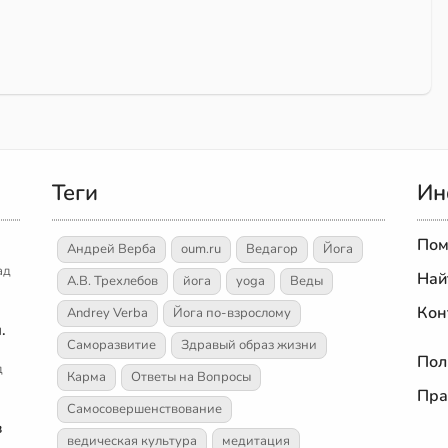
Теги
Ин
Пом
Андрей Верба
oum.ru
Ведагор
Йога
ад
Най
А.В. Трехлебов
йога
yoga
Веды
Кон
Andrey Verba
Йога по-взрослому
.
Саморазвитие
Здравый образ жизни
Пол
д
Карма
Ответы на Вопросы
Пра
Самосовершенствование
в
ведическая культура
медитация