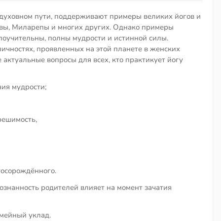
 духовном пути, поддерживают примеры великих йогов и
вы, Миларепы и многих других. Однако примеры
поучительны, полны мудрости и истинной силы.
личностях, проявленных на этой планете в женских
е актуальные вопросы для всех, кто практикует йогу
ния мудрости;
решимость,
тосорождённого.
сознанность родителей влияет на момент зачатия
мейный уклад.