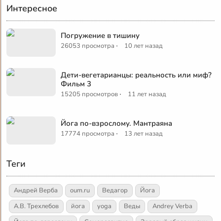
Интересное
Погружение в тишину
·
26053 просмотра
10 лет назад
Дети-вегетарианцы: реальность или миф?
Фильм 3
·
15205 просмотров
11 лет назад
Йога по-взрослому. Мантраяна
·
17774 просмотра
13 лет назад
Теги
Андрей Верба
oum.ru
Ведагор
Йога
А.В. Трехлебов
йога
yoga
Веды
Andrey Verba