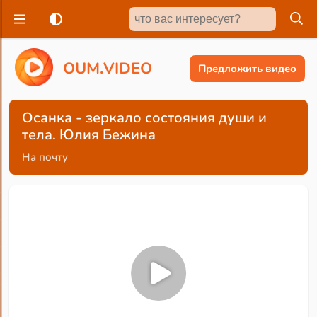
O
U
M
.
V
I
D
E
O
Предложить видео
Осанка - зеркало состояния души и
тела. Юлия Бежина
На почту