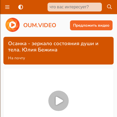
O
U
M
.
V
I
D
E
O
Предложить видео
Осанка - зеркало состояния души и
тела. Юлия Бежина
На почту