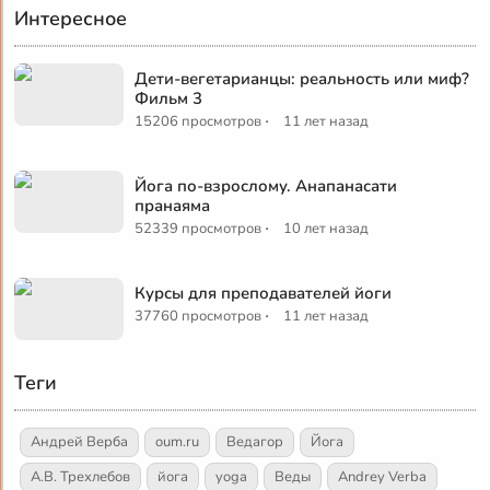
Интересное
Дети-вегетарианцы: реальность или миф?
Фильм 3
·
15206 просмотров
11 лет назад
Йога по-взрослому. Анапанасати
пранаяма
·
52339 просмотров
10 лет назад
Курсы для преподавателей йоги
·
37760 просмотров
11 лет назад
Теги
Андрей Верба
oum.ru
Ведагор
Йога
А.В. Трехлебов
йога
yoga
Веды
Andrey Verba