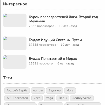
Интересное
Курсы преподавателей йоги. Второй год
обучения
·
7866 просмотров
10 лет назад
Будда: Идущий Светлым Путем
·
37838 просмотров
10 лет назад
Будда: Почитаемый в Мирах
·
16691 просмотр
6 лет назад
Теги
Андрей Верба
oum.ru
Ведагор
Йога
А.В. Трехлебов
йога
yoga
Веды
Andrey Verba