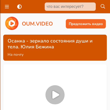
O
U
M
.
V
I
D
E
O
Предложить видео
Осанка - зеркало состояния души и
тела. Юлия Бежина
На почту