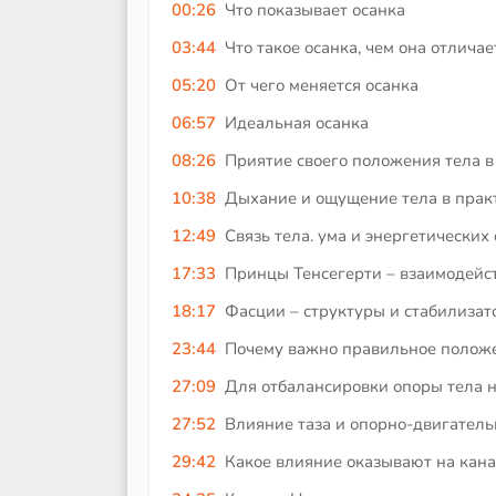
00:26
Что показывает осанка
03:44
Что такое осанка, чем она отлича
05:20
От чего меняется осанка
06:57
Идеальная осанка
08:26
Приятие своего положения тела в
10:38
Дыхание и ощущение тела в прак
12:49
Связь тела. ума и энергетических
17:33
Принцы Тенсегерти – взаимодейст
18:17
Фасции – структуры и стабилизат
23:44
Почему важно правильное полож
27:09
Для отбалансировки опоры тела 
27:52
Влияние таза и опорно-двигатель
29:42
Какое влияние оказывают на кан