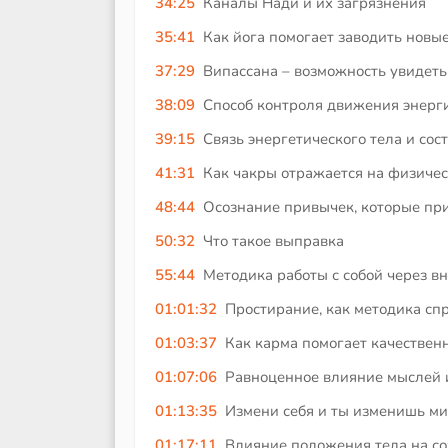
34:25
Каналы Нади и их загрязнения
35:41
Как йога помогает заводить новы
37:29
Випассана – возможность увидет
38:09
Способ контроля движения энерг
39:15
Связь энергетического тела и сос
41:31
Как чакры отражается на физичес
48:44
Осознание привычек, которые пр
50:32
Что такое выправка
55:44
Методика работы с собой через в
01:01:32
Простирание, как методика сп
01:03:37
Как карма помогает качествен
01:07:06
Равноценное влияние мыслей 
01:13:35
Измени себя и ты изменишь ми
01:17:11
Влияние положения тела на с