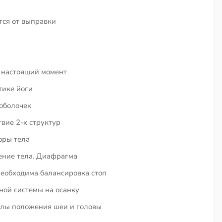
ется от выправки
 настоящий момент
тике йоги
 оболочек
вие 2-х структур
оры тела
ение тела. Диафрагма
необходима балансировка стоп
ной системы на осанку
алы положения шеи и головы