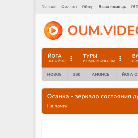
Главная
Фильмы
Обзор
Ваша помощь
OU
O
U
M
.
V
I
D
E
ЙОГА
ТУРЫ
В
ВСЁ О ЙОГЕ
И ПАЛОМНИЧЕСТВА
OU
НОВОЕ
360
АНОНСЫ
ЙОГА 
Осанка - зеркало состояния 
На почту