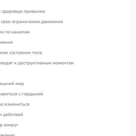
е здоровые привычки
ь свои ограничения движения
ии по каналам
тояния
ком состоянии тела
иводят к деструктивным моментам
нешний мир
равиться с гордыней
но измениться
и действий
р вокруг
ознание