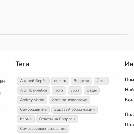
Теги
Ин
Пом
дам
Андрей Верба
oum.ru
Ведагор
Йога
Най
А.В. Трехлебов
йога
yoga
Веды
д
Кон
Andrey Verba
Йога по-взрослому
Саморазвитие
Здравый образ жизни
х
Пол
Карма
Ответы на Вопросы
Пра
Самосовершенствование