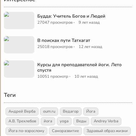
Будда: Учитель Богов и Людей
·
27047 просмотров
9 лет назад
В поисках пути Татхагат
·
25018 просмотров
12 лет назад
Курсы для преподавателей йоги. Лето
спустя
·
10051 просмотр
10 лет назад
Теги
Андрей Верба
oum.ru
Ведагор
Йога
А.В. Трехлебов
йога
yoga
Веды
Andrey Verba
Йога по-взрослому
Саморазвитие
Здравый образ жизни