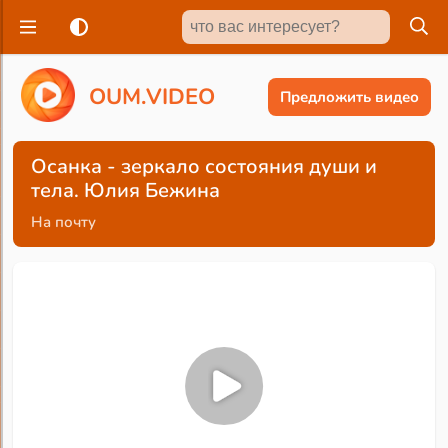
O
U
M
.
V
I
D
E
O
Предложить видео
Осанка - зеркало состояния души и
тела. Юлия Бежина
На почту