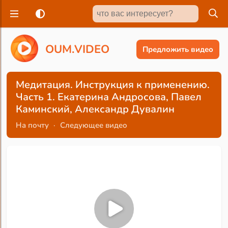
O
U
M
.
V
I
D
E
O
Предложить видео
Медитация. Инструкция к применению.
Часть 1. Екатерина Андросова, Павел
Каминский, Александр Дувалин
На почту
·
Следующее видео