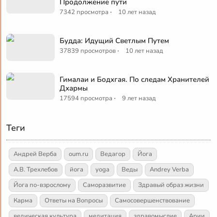
Продолжение пути
·
7342 просмотра
10 лет назад
Будда: Идущий Светлым Путем
·
37839 просмотров
10 лет назад
Гималаи и Бодхгая. По следам Хранителей
Дхармы
·
17594 просмотра
9 лет назад
Теги
Андрей Верба
oum.ru
Ведагор
Йога
А.В. Трехлебов
йога
yoga
Веды
Andrey Verba
Йога по-взрослому
Саморазвитие
Здравый образ жизни
Карма
Ответы на Вопросы
Самосовершенствование
ведическая культура
медитация
здравомыслие
Арии