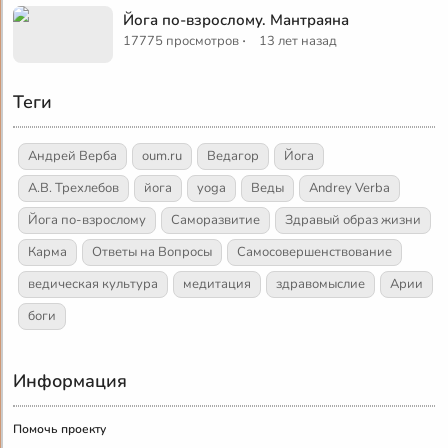
Йога по-взрослому. Мантраяна
·
17775 просмотров
13 лет назад
Теги
Андрей Верба
oum.ru
Ведагор
Йога
А.В. Трехлебов
йога
yoga
Веды
Andrey Verba
Йога по-взрослому
Саморазвитие
Здравый образ жизни
Карма
Ответы на Вопросы
Самосовершенствование
ведическая культура
медитация
здравомыслие
Арии
боги
Информация
Помочь проекту