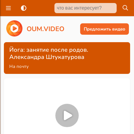
O
U
M
.
V
I
D
E
O
Предложить видео
Йога: занятие после родов.
Александра Штукатурова
На почту