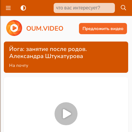
O
U
M
.
V
I
D
E
O
Предложить видео
Йога: занятие после родов.
Александра Штукатурова
На почту