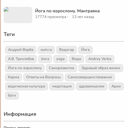
Йога по-взрослому. Мантраяна
·
17774 просмотра
13 лет назад
Теги
Андрей Верба
oum.ru
Ведагор
Йога
А.В. Трехлебов
йога
yoga
Веды
Andrey Verba
Йога по-взрослому
Саморазвитие
Здравый образ жизни
Карма
Ответы на Вопросы
Самосовершенствование
ведическая культура
медитация
здравомыслие
Арии
боги
Информация
Помочь проекту