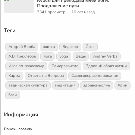
Курсы для преподавателей йоги.
Продолжение пути
·
7341 просмотр
10 лет назад
Теги
Андрей Верба
oum.ru
Ведагор
Йога
А.В. Трехлебов
йога
yoga
Веды
Andrey Verba
Йога по-взрослому
Саморазвитие
Здравый образ жизни
Карма
Ответы на Вопросы
Самосовершенствование
ведическая культура
медитация
здравомыслие
Арии
боги
Информация
Помочь проекту