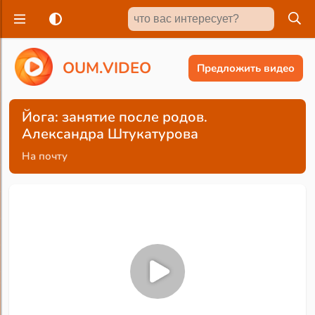
O
U
M
.
V
I
D
E
O
Предложить видео
Йога: занятие после родов.
Александра Штукатурова
На почту