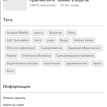
Практика йоги. Тренинг в Бодхгае.
·
23643 просмотра
10 лет назад
Теги
Андрей Верба
oum.ru
Ведагор
Йога
А.В. Трехлебов
йога
yoga
Веды
Andrey Verba
Йога по-взрослому
Саморазвитие
Здравый образ жизни
Карма
Ответы на Вопросы
Самосовершенствование
ведическая культура
медитация
здравомыслие
Арии
боги
Информация
Помочь проекту
Найти на сайте