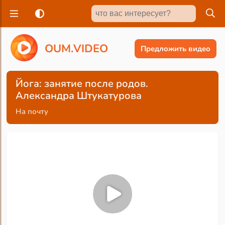
O
U
M
.
V
I
D
E
O
Предложить видео
Йога: занятие после родов.
Александра Штукатурова
На почту