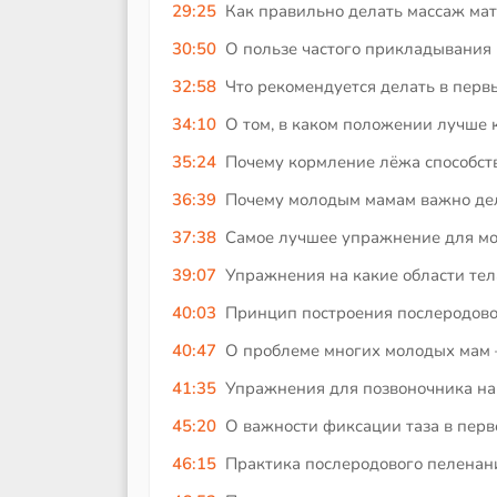
29:25
Как правильно делать массаж мат
30:50
О пользе частого прикладывания
32:58
Что рекомендуется делать в первы
34:10
О том, в каком положении лучше 
35:24
Почему кормление лёжа способств
36:39
Почему молодым мамам важно дел
37:38
Самое лучшее упражнение для мо
39:07
Упражнения на какие области те
40:03
Принцип построения послеродово
40:47
О проблеме многих молодых мам –
41:35
Упражнения для позвоночника на 
45:20
О важности фиксации таза в перв
46:15
Практика послеродового пеленани