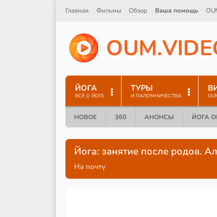
Главная
Фильмы
Обзор
Ваша помощь
OU
O
U
M
.
V
I
D
E
ЙОГА
ТУРЫ
В
ВСЁ О ЙОГЕ
И ПАЛОМНИЧЕСТВА
OU
НОВОЕ
360
АНОНСЫ
ЙОГА 
Йога: занятие после родов. 
На почту