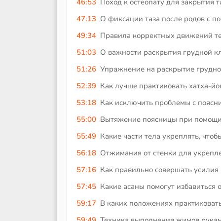
46:53
Поход к остеопату для закрытия т
47:13
О фиксации таза после родов с п
49:34
Правила корректных движений тел
51:03
О важности раскрытия грудной кл
51:26
Упражнение на раскрытие грудно
52:39
Как лучше практиковать хатха-йог
53:18
Как исключить проблемы с поясни
55:00
Вытяжение поясницы при помощи 
55:49
Какие части тела укреплять, чтоб
56:18
Отжимания от стенки для укрепле
57:16
Как правильно совершать усилия 
57:45
Какие асаны помогут избавиться 
59:17
В каких положениях практиковать
59:49
Техника выполнения жимов руками