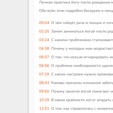
Личная практика йоги после рождения 
Обо всём этом подробно беседуем в лек
00:04
О чём пойдёт речь в лекции и поч
02:20
Зачем заниматься йогой после ро
03:24
С какими проблемами сталкивают
04:38
Почему у молодых мам возрастает
06:07
О том, что нельзя игнорировать 
06:56
О проблеме необходимости уделе
07:29
С каким настроем нужно прожива
08:43
Каковы причины излишней заботы
09:50
Почему занятия йогой помогают м
10:29
В какие крайности могут впадать
12:51
О том, как справлялась с нехватк