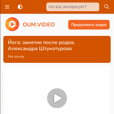
O
U
M
.
V
I
D
E
O
Предложить видео
Йога: занятие после родов.
Александра Штукатурова
На почту