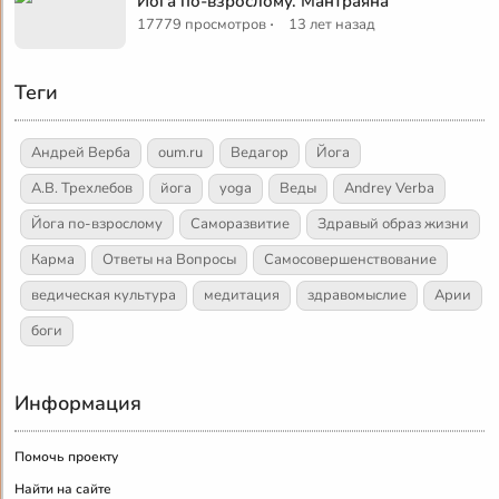
Йога по-взрослому. Мантраяна
·
17779 просмотров
13 лет назад
Теги
Андрей Верба
oum.ru
Ведагор
Йога
А.В. Трехлебов
йога
yoga
Веды
Andrey Verba
Йога по-взрослому
Саморазвитие
Здравый образ жизни
Карма
Ответы на Вопросы
Самосовершенствование
ведическая культура
медитация
здравомыслие
Арии
боги
Информация
Помочь проекту
Найти на сайте