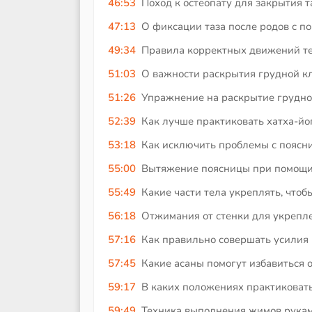
46:53
Поход к остеопату для закрытия т
47:13
О фиксации таза после родов с п
49:34
Правила корректных движений тел
51:03
О важности раскрытия грудной кл
51:26
Упражнение на раскрытие грудно
52:39
Как лучше практиковать хатха-йог
53:18
Как исключить проблемы с поясни
55:00
Вытяжение поясницы при помощи 
55:49
Какие части тела укреплять, чтоб
56:18
Отжимания от стенки для укрепле
57:16
Как правильно совершать усилия 
57:45
Какие асаны помогут избавиться 
59:17
В каких положениях практиковать
59:49
Техника выполнения жимов руками