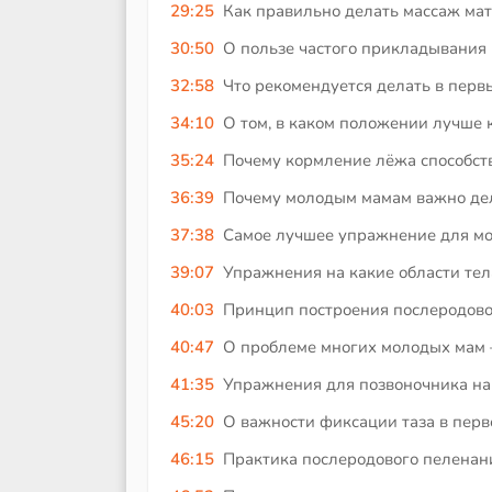
29:25
Как правильно делать массаж мат
30:50
О пользе частого прикладывания
32:58
Что рекомендуется делать в первы
34:10
О том, в каком положении лучше 
35:24
Почему кормление лёжа способств
36:39
Почему молодым мамам важно дел
37:38
Самое лучшее упражнение для мо
39:07
Упражнения на какие области те
40:03
Принцип построения послеродово
40:47
О проблеме многих молодых мам –
41:35
Упражнения для позвоночника на 
45:20
О важности фиксации таза в перв
46:15
Практика послеродового пеленани