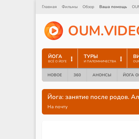
Главная
Фильмы
Обзор
Ваша помощь
OU
O
U
M
.
V
I
D
E
ЙОГА
ТУРЫ
В
ВСЁ О ЙОГЕ
И ПАЛОМНИЧЕСТВА
OU
НОВОЕ
360
АНОНСЫ
ЙОГА 
Йога: занятие после родов. 
На почту