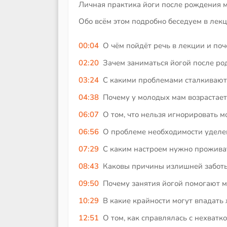
Личная практика йоги после рождения 
Обо всём этом подробно беседуем в лек
00:04
О чём пойдёт речь в лекции и поч
02:20
Зачем заниматься йогой после ро
03:24
С какими проблемами сталкивают
04:38
Почему у молодых мам возрастает
06:07
О том, что нельзя игнорировать 
06:56
О проблеме необходимости уделе
07:29
С каким настроем нужно прожива
08:43
Каковы причины излишней заботы
09:50
Почему занятия йогой помогают м
10:29
В какие крайности могут впадать
12:51
О том, как справлялась с нехватк