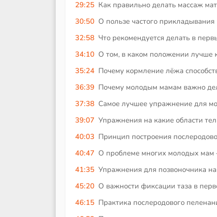
29:25
Как правильно делать массаж мат
30:50
О пользе частого прикладывания
32:58
Что рекомендуется делать в первы
34:10
О том, в каком положении лучше 
35:24
Почему кормление лёжа способств
36:39
Почему молодым мамам важно дел
37:38
Самое лучшее упражнение для мо
39:07
Упражнения на какие области те
40:03
Принцип построения послеродово
40:47
О проблеме многих молодых мам –
41:35
Упражнения для позвоночника на 
45:20
О важности фиксации таза в перв
46:15
Практика послеродового пеленани