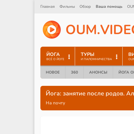
Главная
Фильмы
Обзор
Ваша помощь
OU
O
U
M
.
V
I
D
E
ЙОГА
ТУРЫ
В
ВСЁ О ЙОГЕ
И ПАЛОМНИЧЕСТВА
OU
НОВОЕ
360
АНОНСЫ
ЙОГА 
Йога: занятие после родов. 
На почту