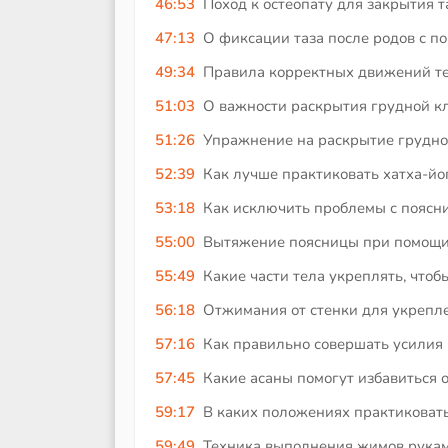
46:53
Поход к остеопату для закрытия т
47:13
О фиксации таза после родов с п
49:34
Правила корректных движений тел
51:03
О важности раскрытия грудной кл
51:26
Упражнение на раскрытие грудно
52:39
Как лучше практиковать хатха-йог
53:18
Как исключить проблемы с поясни
55:00
Вытяжение поясницы при помощи 
55:49
Какие части тела укреплять, чтоб
56:18
Отжимания от стенки для укрепле
57:16
Как правильно совершать усилия 
57:45
Какие асаны помогут избавиться 
59:17
В каких положениях практиковать
59:49
Техника выполнения жимов руками