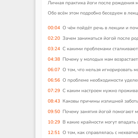
Личная практика йоги после рождения 
Обо всём этом подробно беседуем в лек
00:04
О чём пойдёт речь в лекции и поч
02:20
Зачем заниматься йогой после ро
03:24
С какими проблемами сталкивают
04:38
Почему у молодых мам возрастает
06:07
О том, что нельзя игнорировать 
06:56
О проблеме необходимости уделе
07:29
С каким настроем нужно прожива
08:43
Каковы причины излишней заботы
09:50
Почему занятия йогой помогают м
10:29
В какие крайности могут впадать
12:51
О том, как справлялась с нехватк