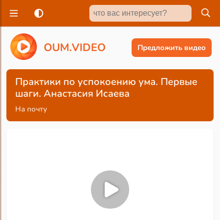
O
U
M
.
V
I
D
E
O
Предложить видео
Практики по успокоению ума. Первые
шаги. Анастасия Исаева
На почту