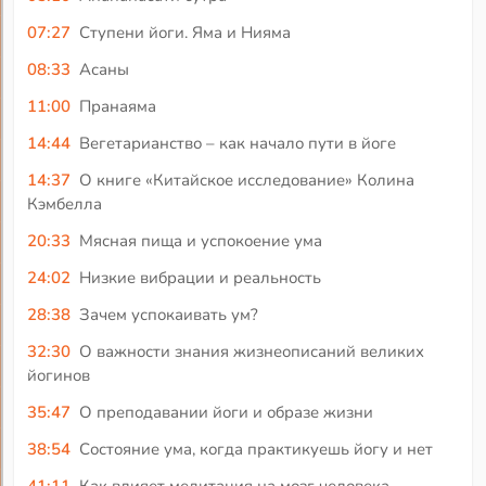
07:27
Ступени йоги. Яма и Нияма
08:33
Асаны
11:00
Пранаяма
14:44
Вегетарианство – как начало пути в йоге
14:37
О книге «Китайское исследование» Колина
Кэмбелла
20:33
Мясная пища и успокоение ума
24:02
Низкие вибрации и реальность
28:38
Зачем успокаивать ум?
32:30
О важности знания жизнеописаний великих
йогинов
35:47
О преподавании йоги и образе жизни
38:54
Состояние ума, когда практикуешь йогу и нет
41:11
Как влияет медитация на мозг человека