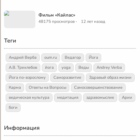
Фильм «Кайлас»
·
48175 просмотров
12 лет назад
Теги
Андрей Верба
oum.ru
Ведагор
Йога
А.В. Трехлебов
йога
yoga
Веды
Andrey Verba
Йога по-взрослому
Саморазвитие
Здравый образ жизни
Карма
Ответы на Вопросы
Самосовершенствование
ведическая культура
медитация
здравомыслие
Арии
боги
Информация