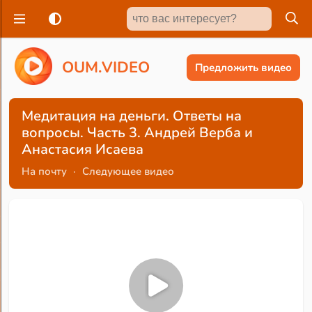
O
U
M
.
V
I
D
E
O
Предложить видео
Медитация на деньги. Ответы на
вопросы. Часть 3. Андрей Верба и
Анастасия Исаева
На почту
·
Следующее видео