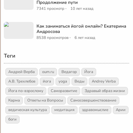
Продолжение пути
·
7341 просмотр
10 лет назад
Как заниматься йогой онлайн? Екатерина
Андросова
·
8538 просмотров
6 лет назад
Теги
Андрей Верба
oum.ru
Ведагор
Йога
А.В. Трехлебов
йога
yoga
Веды
Andrey Verba
Йога по-взрослому
Саморазвитие
Здравый образ жизни
Карма
Ответы на Вопросы
Самосовершенствование
ведическая культура
медитация
здравомыслие
Арии
боги