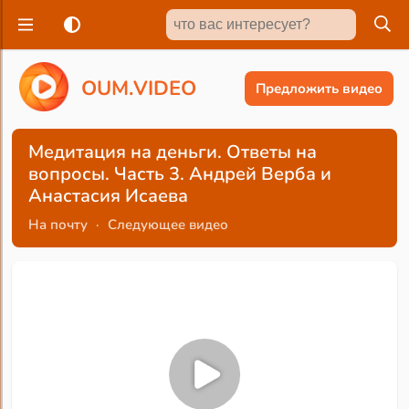
O
U
M
.
V
I
D
E
O
Предложить видео
Медитация на деньги. Ответы на
вопросы. Часть 3. Андрей Верба и
Анастасия Исаева
На почту
·
Следующее видео