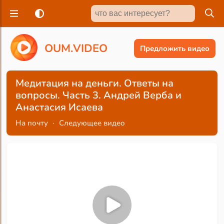
O
U
M
.
V
I
D
E
O
Предложить видео
Медитация на деньги. Ответы на
вопросы. Часть 3. Андрей Верба и
Анастасия Исаева
На почту
·
Следующее видео