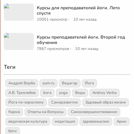
Курсы для преподавателей йоги. Лето
спустя
·
10051 просмотр
10 лет назад
Курсы преподавателей йоги. Второй год
обучения
·
7867 просмотров
10 лет назад
Теги
Андрей Верба
oum.ru
Ведагор
Йога
А.В. Трехлебов
йога
yoga
Веды
Andrey Verba
Йога по-взрослому
Саморазвитие
Здравый образ жизни
Карма
Ответы на Вопросы
Самосовершенствование
ведическая культура
медитация
здравомыслие
Арии
боги