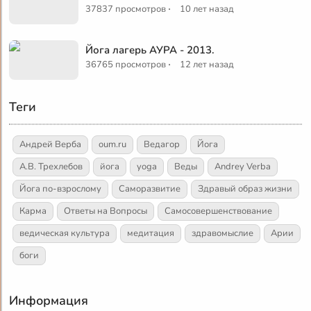
·
37837 просмотров
10 лет назад
Йога лагерь АУРА - 2013.
·
36765 просмотров
12 лет назад
Теги
Андрей Верба
oum.ru
Ведагор
Йога
А.В. Трехлебов
йога
yoga
Веды
Andrey Verba
Йога по-взрослому
Саморазвитие
Здравый образ жизни
Карма
Ответы на Вопросы
Самосовершенствование
ведическая культура
медитация
здравомыслие
Арии
боги
Информация