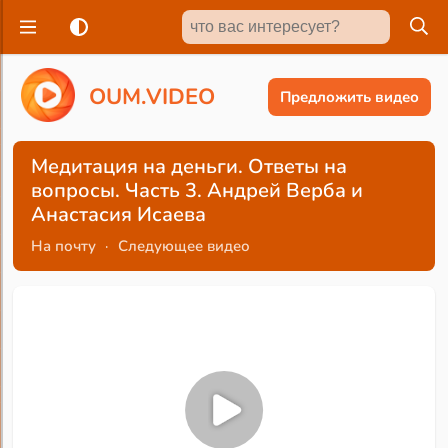
O
U
M
.
V
I
D
E
O
Предложить видео
Медитация на деньги. Ответы на
вопросы. Часть 3. Андрей Верба и
Анастасия Исаева
На почту
·
Следующее видео