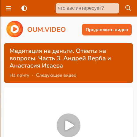
O
U
M
.
V
I
D
E
O
Предложить видео
Медитация на деньги. Ответы на
вопросы. Часть 3. Андрей Верба и
Анастасия Исаева
На почту
·
Следующее видео