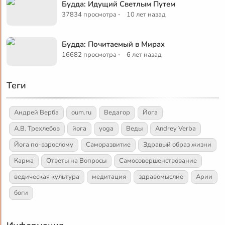
Будда: Идущий Светлым Путем
·
37834 просмотра
10 лет назад
Будда: Почитаемый в Мирах
·
16682 просмотра
6 лет назад
Теги
Андрей Верба
oum.ru
Ведагор
Йога
А.В. Трехлебов
йога
yoga
Веды
Andrey Verba
Йога по-взрослому
Саморазвитие
Здравый образ жизни
Карма
Ответы на Вопросы
Самосовершенствование
ведическая культура
медитация
здравомыслие
Арии
боги