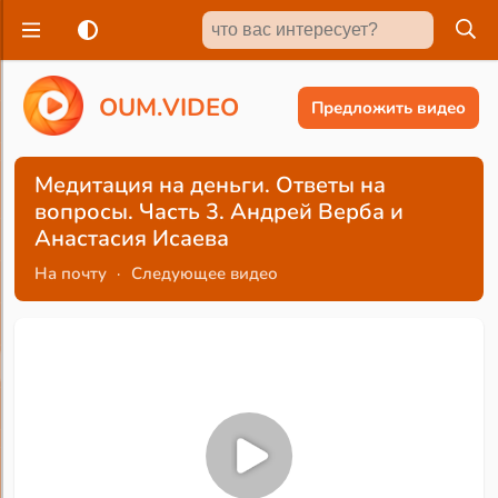
O
U
M
.
V
I
D
E
O
Предложить видео
Медитация на деньги. Ответы на
вопросы. Часть 3. Андрей Верба и
Анастасия Исаева
На почту
·
Следующее видео