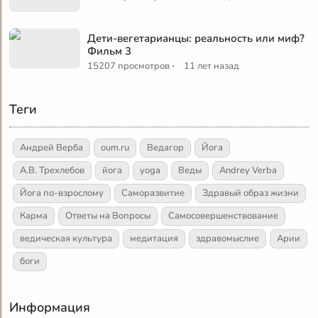
Дети-вегетарианцы: реальность или миф?
Фильм 3
·
15207 просмотров
11 лет назад
Теги
Андрей Верба
oum.ru
Ведагор
Йога
А.В. Трехлебов
йога
yoga
Веды
Andrey Verba
Йога по-взрослому
Саморазвитие
Здравый образ жизни
Карма
Ответы на Вопросы
Самосовершенствование
ведическая культура
медитация
здравомыслие
Арии
боги
Информация