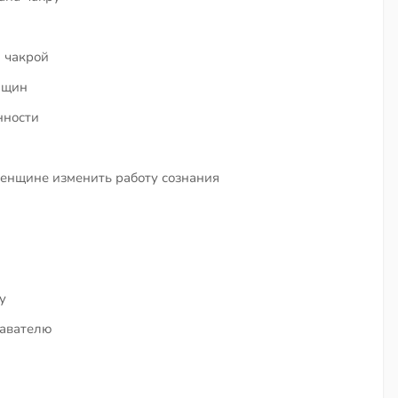
а чакрой
нщин
нности
енщине изменить работу сознания
и
у
давателю