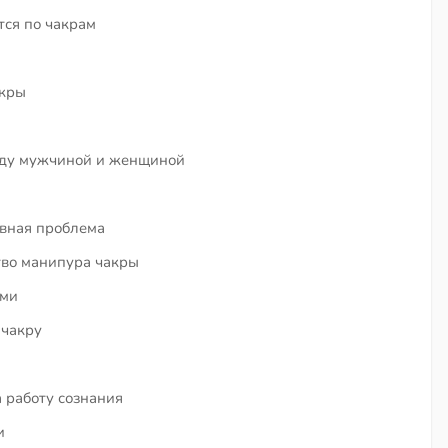
тся по чакрам
акры
ежду мужчиной и женщиной
овная проблема
тво манипура чакры
ами
 чакру
 работу сознания
и