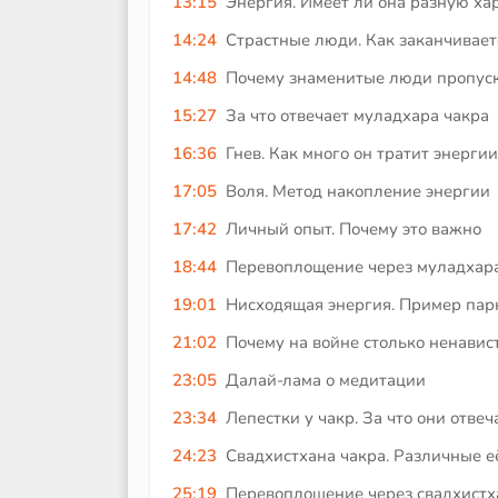
13:15
Энергия. Имеет ли она разную ха
14:24
Страстные люди. Как заканчивает
14:48
Почему знаменитые люди пропуска
15:27
За что отвечает муладхара чакра
16:36
Гнев. Как много он тратит энергии
17:05
Воля. Метод накопление энергии
17:42
Личный опыт. Почему это важно
18:44
Перевоплощение через муладхара
19:01
Нисходящая энергия. Пример пар
21:02
Почему на войне столько ненавис
23:05
Далай-лама о медитации
23:34
Лепестки у чакр. За что они отве
24:23
Свадхистхана чакра. Различные е
25:19
Перевоплощение через свадхистх