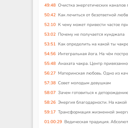
49:48
Очистка энергетических каналов
50:42
Как лечиться от безответной люб
52:10
К чему может привести частое п
53:02
Почему не получается кунджала
53:51
Как определить на какой ты чакр
54:56
Интегральная йога. На чём постро
55:48
Анахата чакра. Центр привязанно
56:27
Материнская любовь. Одно из кач
57:38
Совет молодым девушкам
58:07
Зачем готовиться к деторождени
58:26
Энергия благодарности. На какой
59:17
Трансформация жизненной энерг
01:00:29
Ведическая традиция. Абсолют