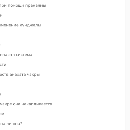
 при помощи пранаямы
ви
рименение кунджалы
е
ена эта система
сти
еств анахата чакры
ю
 чакре она накапливается
ии
на ли она?