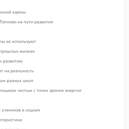
енной кармы
Топливо на пути развития
лы её используют
 прошлых жизнях
к развитию
т на реальность
ции разных школ
слишком чистым с точки зрения энергии
 учеников в социум
ктеристики