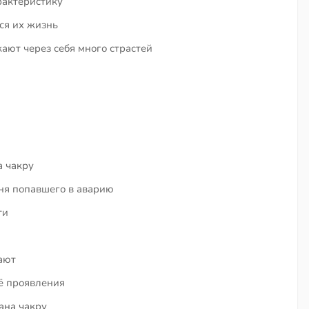
рактеристику
ся их жизнь
ют через себя много страстей
 чакру
ня попавшего в аварию
ти
чают
ё проявления
ана чакру