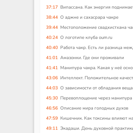
37:17
Випассана. Как энергия поднимае
38:44
О аджне и сахасрара чакре
39:44
Местоположение свадхистхана ч
40:24
О логотипе клуба oum.ru
40:40
Работа чакр. Есть ли разница м
41:01
Амазонки. Где они проживали
41:41
Манипура чакра. Какая у неё осн
43:06
Интеллект. Положительное качес
44:03
О зависимости от обладания вещ
45:30
Перевоплощение через манипура
46:56
Описание мира голодных духов
47:59
Кишечник. Как токсины влияют на
49:11
Экадаши. День духовной практик