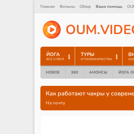
Главная
Фильмы
Обзор
Ваша помощь
OU
O
U
M
.
V
I
D
E
ЙОГА
ТУРЫ
В
ВСЁ О ЙОГЕ
И ПАЛОМНИЧЕСТВА
OU
НОВОЕ
360
АНОНСЫ
ЙОГА 
Как работают чакры у соврем
На почту