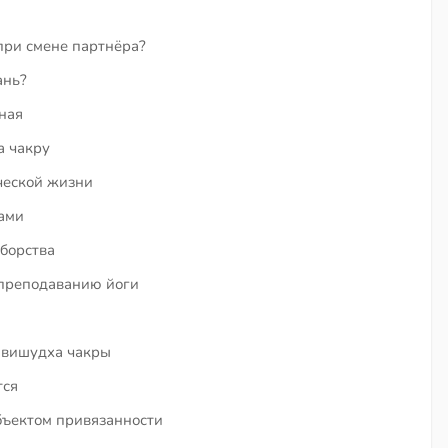
при смене партнёра?
ань?
ная
а чакру
ческой жизни
ами
борства
 преподаванию йоги
 вишудха чакры
тся
бъектом привязанности