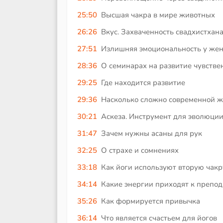
25:50
Высшая чакра в мире животных
26:26
Вкус. Захваченность свадхистхан
27:51
Излишняя эмоциональность у же
28:36
О семинарах на развитие чувстве
29:25
Где находится развитие
29:36
Насколько сложно современной ж
30:21
Аскеза. Инструмент для эволюци
31:47
Зачем нужны асаны для рук
32:25
О страхе и сомнениях
33:18
Как йоги используют вторую чакр
34:14
Какие энергии приходят к препо
35:26
Как формируется привычка
36:14
Что является счастьем для йогов