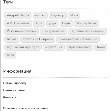
Теги
Андрей Верба
oum.ru
Ведагор
Йога
А.В. Трехлебов
йога
yoga
Веды
Andrey Verba
Йога по-взрослому
Саморазвитие
Здравый образ жизни
Карма
Ответы на Вопросы
Самосовершенствование
ведическая культура
медитация
здравомыслие
Арии
боги
Информация
Помочь проекту
Найти на сайте
Контакты
Пользовательское соглашение