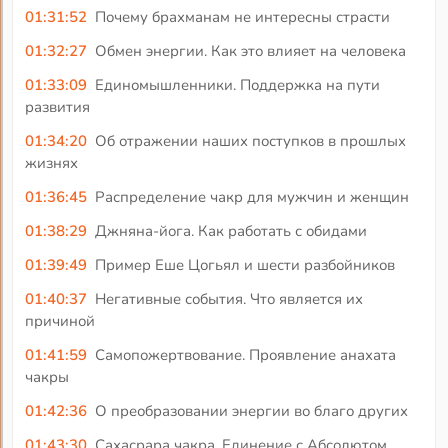
01:31:52
Почему брахманам не интересны страсти
01:32:27
Обмен энергии. Как это влияет на человека
01:33:09
Единомышленники. Поддержка на пути
развития
01:34:20
Об отражении наших поступков в прошлых
жизнях
01:36:45
Распределение чакр для мужчин и женщин
01:38:29
Джняна-йога. Как работать с обидами
01:39:49
Пример Еше Цогьял и шести разбойников
01:40:37
Негативные события. Что является их
причиной
01:41:59
Самопожертвование. Проявление анахата
чакры
01:42:36
О преобразовании энергии во благо других
01:43:30
Сахасрара чакра. Единение с Абсолютом