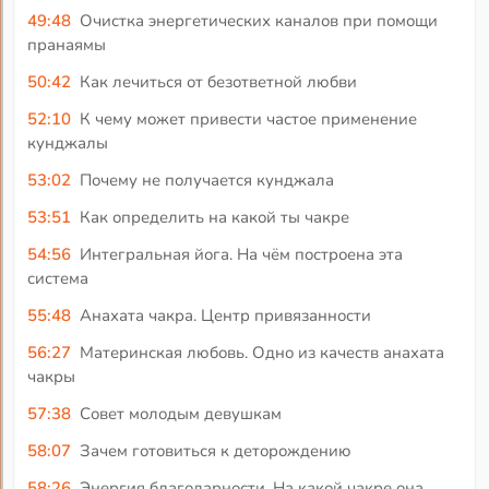
49:48
Очистка энергетических каналов при помощи
пранаямы
50:42
Как лечиться от безответной любви
52:10
К чему может привести частое применение
кунджалы
53:02
Почему не получается кунджала
53:51
Как определить на какой ты чакре
54:56
Интегральная йога. На чём построена эта
система
55:48
Анахата чакра. Центр привязанности
56:27
Материнская любовь. Одно из качеств анахата
чакры
57:38
Совет молодым девушкам
58:07
Зачем готовиться к деторождению
58:26
Энергия благодарности. На какой чакре она