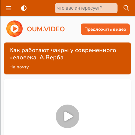
O
U
M
.
V
I
D
E
O
Предложить видео
Как работают чакры у современного
человека. А.Верба
На почту