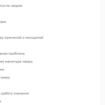
тся по чакрам
акры
ежду мужчиной и женщиной
овная проблема
тво манипура чакры
ами
 чакру
 работу сознания
и