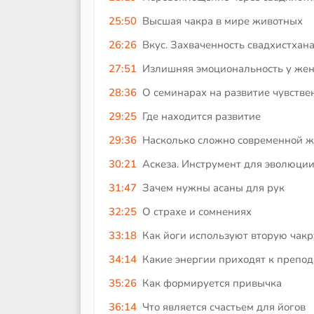
25:50
Высшая чакра в мире животных
26:26
Вкус. Захваченность свадхистхан
27:51
Излишняя эмоциональность у же
28:36
О семинарах на развитие чувстве
29:25
Где находится развитие
29:36
Насколько сложно современной ж
30:21
Аскеза. Инструмент для эволюци
31:47
Зачем нужны асаны для рук
32:25
О страхе и сомнениях
33:18
Как йоги используют вторую чакр
34:14
Какие энергии приходят к препо
35:26
Как формируется привычка
36:14
Что является счастьем для йогов