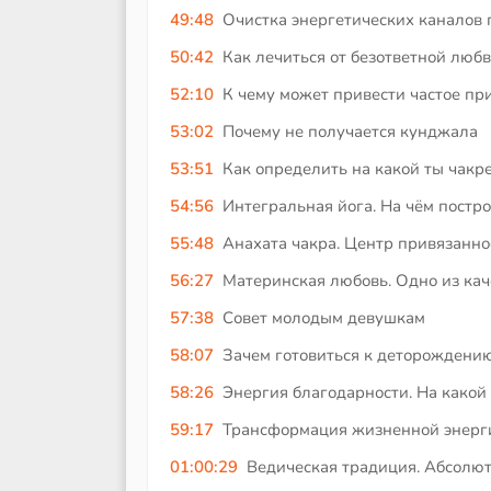
49:48
Очистка энергетических каналов
50:42
Как лечиться от безответной люб
52:10
К чему может привести частое п
53:02
Почему не получается кунджала
53:51
Как определить на какой ты чакр
54:56
Интегральная йога. На чём постро
55:48
Анахата чакра. Центр привязанно
56:27
Материнская любовь. Одно из кач
57:38
Совет молодым девушкам
58:07
Зачем готовиться к деторождени
58:26
Энергия благодарности. На какой
59:17
Трансформация жизненной энерг
01:00:29
Ведическая традиция. Абсолют