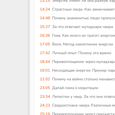
13:15
Энергия. Имеет ли она разную ха
14:24
Страстные люди. Как заканчивает
14:48
Почему знаменитые люди пропуска
15:27
За что отвечает муладхара чакра
16:36
Гнев. Как много он тратит энергии
17:05
Воля. Метод накопление энергии
17:42
Личный опыт. Почему это важно
18:44
Перевоплощение через муладхара
19:01
Нисходящая энергия. Пример пар
21:02
Почему на войне столько ненавис
23:05
Далай-лама о медитации
23:34
Лепестки у чакр. За что они отве
24:23
Свадхистхана чакра. Различные е
25:19
Перевоплощение через свадхистх