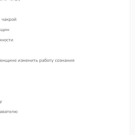
а чакрой
нщин
нности
енщине изменить работу сознания
и
у
давателю