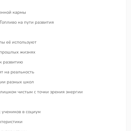
енной кармы
Топливо на пути развития
лы её используют
 прошлых жизнях
к развитию
т на реальность
ции разных школ
слишком чистым с точки зрения энергии
 учеников в социум
ктеристики