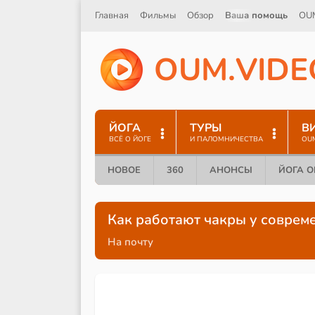
Главная
Фильмы
Обзор
Ваша помощь
OU
O
U
M
.
V
I
D
E
ЙОГА
ТУРЫ
В
ВСЁ О ЙОГЕ
И ПАЛОМНИЧЕСТВА
OU
НОВОЕ
360
АНОНСЫ
ЙОГА 
Как работают чакры у соврем
На почту