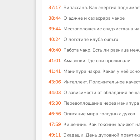
37:17
Випассана. Как энергия поднимае
38:44
О аджне и сахасрара чакре
39:44
Местоположение свадхистхана ч
40:24
О логотипе клуба oum.ru
40:40
Работа чакр. Есть ли разница м
41:01
Амазонки. Где они проживали
41:41
Манипура чакра. Какая у неё осн
43:06
Интеллект. Положительное качес
44:03
О зависимости от обладания вещ
45:30
Перевоплощение через манипура
46:56
Описание мира голодных духов
47:59
Кишечник. Как токсины влияют на
49:11
Экадаши. День духовной практик