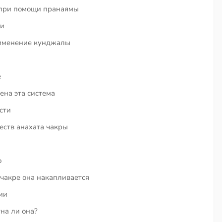
 при помощи пранаямы
ви
рименение кунджалы
е
ена эта система
сти
еств анахата чакры
ю
 чакре она накапливается
ии
на ли она?