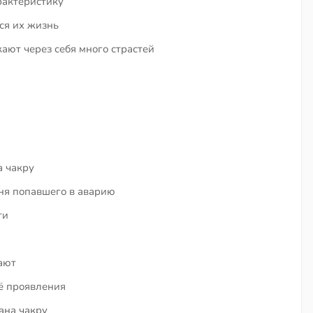
рактеристику
ся их жизнь
ют через себя много страстей
 чакру
ня попавшего в аварию
ти
чают
ё проявления
ана чакру