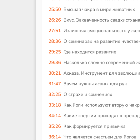
25:50
Высшая чакра в мире животных
26:26
Вкус. Захваченность свадхистхан
27:51
Излишняя эмоциональность у же
28:36
О семинарах на развитие чувстве
29:25
Где находится развитие
29:36
Насколько сложно современной ж
30:21
Аскеза. Инструмент для эволюци
31:47
Зачем нужны асаны для рук
32:25
О страхе и сомнениях
33:18
Как йоги используют вторую чакр
34:14
Какие энергии приходят к препо
35:26
Как формируется привычка
36:14
Что является счастьем для йогов