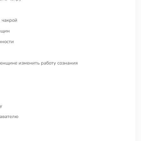
а чакрой
нщин
нности
енщине изменить работу сознания
и
у
давателю