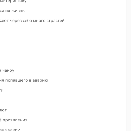
рактеристику
ся их жизнь
ют через себя много страстей
 чакру
ня попавшего в аварию
ти
чают
ё проявления
ана чакру