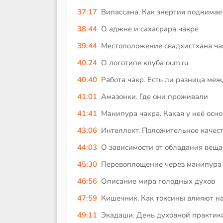
37:17
Випассана. Как энергия поднимае
38:44
О аджне и сахасрара чакре
39:44
Местоположение свадхистхана ч
40:24
О логотипе клуба oum.ru
40:40
Работа чакр. Есть ли разница м
41:01
Амазонки. Где они проживали
41:41
Манипура чакра. Какая у неё осн
43:06
Интеллект. Положительное качес
44:03
О зависимости от обладания вещ
45:30
Перевоплощение через манипура
46:56
Описание мира голодных духов
47:59
Кишечник. Как токсины влияют на
49:11
Экадаши. День духовной практик