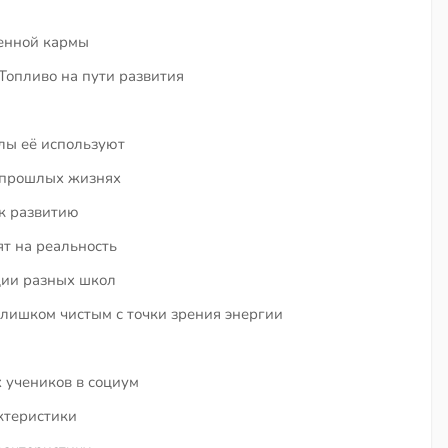
енной кармы
Топливо на пути развития
лы её используют
 прошлых жизнях
к развитию
т на реальность
ции разных школ
слишком чистым с точки зрения энергии
 учеников в социум
ктеристики