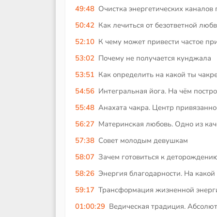
49:48
Очистка энергетических каналов
50:42
Как лечиться от безответной люб
52:10
К чему может привести частое п
53:02
Почему не получается кунджала
53:51
Как определить на какой ты чакр
54:56
Интегральная йога. На чём постро
55:48
Анахата чакра. Центр привязанно
56:27
Материнская любовь. Одно из кач
57:38
Совет молодым девушкам
58:07
Зачем готовиться к деторождени
58:26
Энергия благодарности. На какой
59:17
Трансформация жизненной энерг
01:00:29
Ведическая традиция. Абсолют