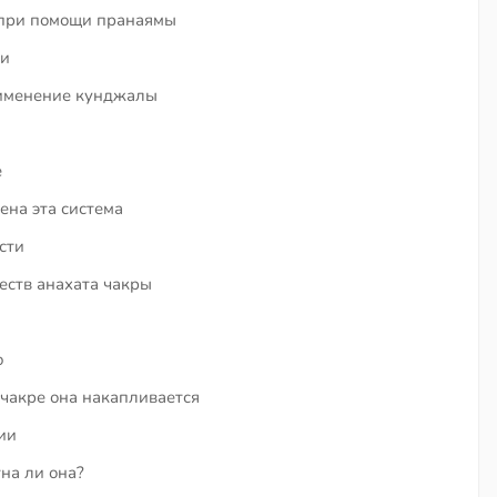
 при помощи пранаямы
ви
рименение кунджалы
е
ена эта система
сти
еств анахата чакры
ю
 чакре она накапливается
ии
на ли она?