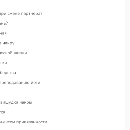
при смене партнёра?
ань?
ная
а чакру
ческой жизни
ами
борства
 преподаванию йоги
 вишудха чакры
тся
бъектом привязанности