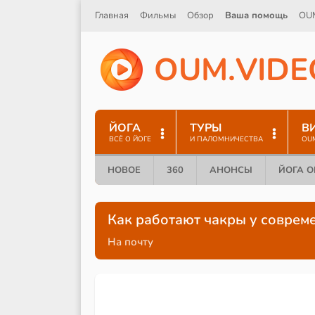
Главная
Фильмы
Обзор
Ваша помощь
OU
O
U
M
.
V
I
D
E
ЙОГА
ТУРЫ
В
ВСЁ О ЙОГЕ
И ПАЛОМНИЧЕСТВА
OU
НОВОЕ
360
АНОНСЫ
ЙОГА 
Как работают чакры у соврем
На почту