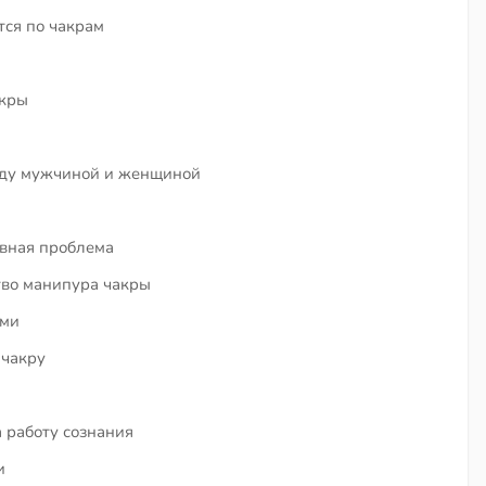
тся по чакрам
акры
ежду мужчиной и женщиной
овная проблема
тво манипура чакры
ами
 чакру
 работу сознания
и