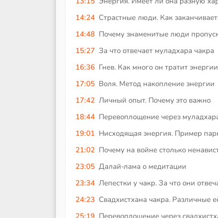
13:15
Энергия. Имеет ли она разную ха
14:24
Страстные люди. Как заканчивает
14:48
Почему знаменитые люди пропуска
15:27
За что отвечает муладхара чакра
16:36
Гнев. Как много он тратит энергии
17:05
Воля. Метод накопление энергии
17:42
Личный опыт. Почему это важно
18:44
Перевоплощение через муладхара
19:01
Нисходящая энергия. Пример пар
21:02
Почему на войне столько ненавис
23:05
Далай-лама о медитации
23:34
Лепестки у чакр. За что они отве
24:23
Свадхистхана чакра. Различные е
25:19
Перевоплощение через свадхистх