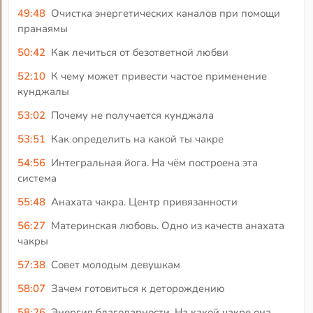
49:48
Очистка энергетических каналов при помощи
пранаямы
50:42
Как лечиться от безответной любви
52:10
К чему может привести частое применение
кунджалы
53:02
Почему не получается кунджала
53:51
Как определить на какой ты чакре
54:56
Интегральная йога. На чём построена эта
система
55:48
Анахата чакра. Центр привязанности
56:27
Материнская любовь. Одно из качеств анахата
чакры
57:38
Совет молодым девушкам
58:07
Зачем готовиться к деторождению
58:26
Энергия благодарности. На какой чакре она