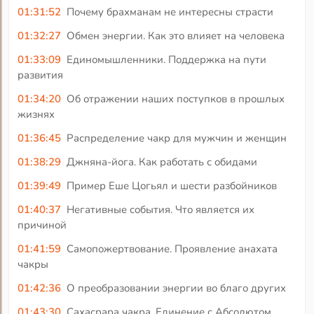
01:31:52
Почему брахманам не интересны страсти
01:32:27
Обмен энергии. Как это влияет на человека
01:33:09
Единомышленники. Поддержка на пути
развития
01:34:20
Об отражении наших поступков в прошлых
жизнях
01:36:45
Распределение чакр для мужчин и женщин
01:38:29
Джняна-йога. Как работать с обидами
01:39:49
Пример Еше Цогьял и шести разбойников
01:40:37
Негативные события. Что является их
причиной
01:41:59
Самопожертвование. Проявление анахата
чакры
01:42:36
О преобразовании энергии во благо других
01:43:30
Сахасрара чакра. Единение с Абсолютом