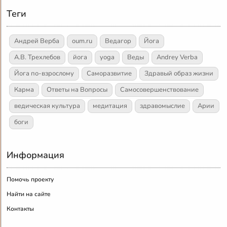
Теги
Андрей Верба
oum.ru
Ведагор
Йога
А.В. Трехлебов
йога
yoga
Веды
Andrey Verba
Йога по-взрослому
Саморазвитие
Здравый образ жизни
Карма
Ответы на Вопросы
Самосовершенствование
ведическая культура
медитация
здравомыслие
Арии
боги
Информация
Помочь проекту
Найти на сайте
Контакты