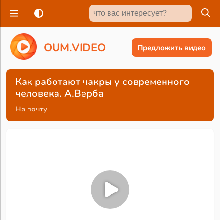
O
U
M
.
V
I
D
E
O
Предложить видео
Как работают чакры у современного
человека. А.Верба
На почту