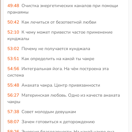
49:48
Очистка энергетических каналов при помощи
пранаямы
50:42
Как лечиться от безответной любви
52:10
К чему может привести частое применение
кунджалы
53:02
Почему не получается кунджала
53:51
Как определить на какой ты чакре
54:56
Интегральная йога. На чём построена эта
система
55:48
Анахата чакра. Центр привязанности
56:27
Материнская любовь. Одно из качеств анахата
чакры
57:38
Совет молодым девушкам
58:07
Зачем готовиться к деторождению
58:26
Энергия благодарности. На какой чакре она