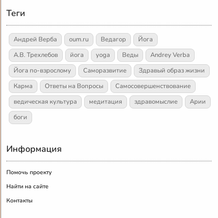
Теги
Андрей Верба
oum.ru
Ведагор
Йога
А.В. Трехлебов
йога
yoga
Веды
Andrey Verba
Йога по-взрослому
Саморазвитие
Здравый образ жизни
Карма
Ответы на Вопросы
Самосовершенствование
ведическая культура
медитация
здравомыслие
Арии
боги
Информация
Помочь проекту
Найти на сайте
Контакты