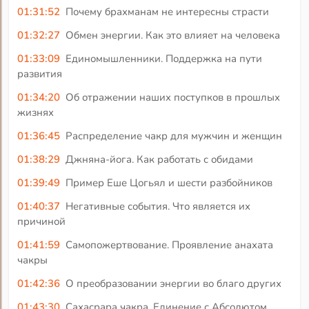
01:31:52
Почему брахманам не интересны страсти
01:32:27
Обмен энергии. Как это влияет на человека
01:33:09
Единомышленники. Поддержка на пути
развития
01:34:20
Об отражении наших поступков в прошлых
жизнях
01:36:45
Распределение чакр для мужчин и женщин
01:38:29
Джняна-йога. Как работать с обидами
01:39:49
Пример Еше Цогьял и шести разбойников
01:40:37
Негативные события. Что является их
причиной
01:41:59
Самопожертвование. Проявление анахата
чакры
01:42:36
О преобразовании энергии во благо других
01:43:30
Сахасрара чакра. Единение с Абсолютом