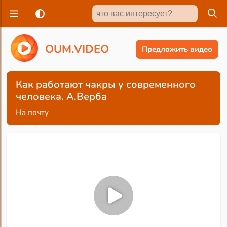
O
U
M
.
V
I
D
E
O
Предложить видео
Как работают чакры у современного
человека. А.Верба
На почту