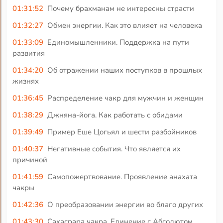
01:31:52
Почему брахманам не интересны страсти
01:32:27
Обмен энергии. Как это влияет на человека
01:33:09
Единомышленники. Поддержка на пути
развития
01:34:20
Об отражении наших поступков в прошлых
жизнях
01:36:45
Распределение чакр для мужчин и женщин
01:38:29
Джняна-йога. Как работать с обидами
01:39:49
Пример Еше Цогьял и шести разбойников
01:40:37
Негативные события. Что является их
причиной
01:41:59
Самопожертвование. Проявление анахата
чакры
01:42:36
О преобразовании энергии во благо других
01:43:30
Сахасрара чакра. Единение с Абсолютом