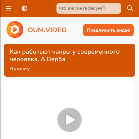
O
U
M
.
V
I
D
E
O
Предложить видео
Как работают чакры у современного
человека. А.Верба
На почту