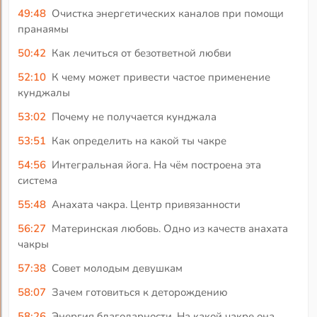
49:48
Очистка энергетических каналов при помощи
пранаямы
50:42
Как лечиться от безответной любви
52:10
К чему может привести частое применение
кунджалы
53:02
Почему не получается кунджала
53:51
Как определить на какой ты чакре
54:56
Интегральная йога. На чём построена эта
система
55:48
Анахата чакра. Центр привязанности
56:27
Материнская любовь. Одно из качеств анахата
чакры
57:38
Совет молодым девушкам
58:07
Зачем готовиться к деторождению
58:26
Энергия благодарности. На какой чакре она