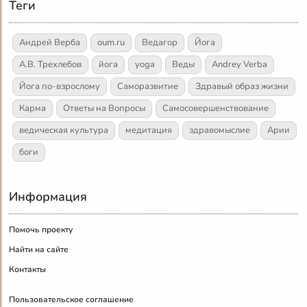
Теги
Андрей Верба
oum.ru
Ведагор
Йога
А.В. Трехлебов
йога
yoga
Веды
Andrey Verba
Йога по-взрослому
Саморазвитие
Здравый образ жизни
Карма
Ответы на Вопросы
Самосовершенствование
ведическая культура
медитация
здравомыслие
Арии
боги
Информация
Помочь проекту
Найти на сайте
Контакты
Пользовательское соглашение