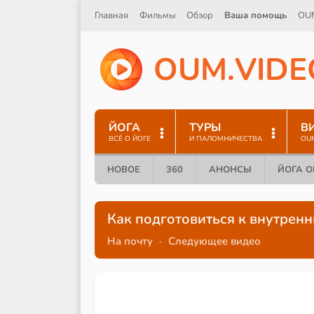
Главная
Фильмы
Обзор
Ваша помощь
OU
O
U
M
.
V
I
D
E
ЙОГА
ТУРЫ
В
ВСЁ О ЙОГЕ
И ПАЛОМНИЧЕСТВА
OU
НОВОЕ
360
АНОНСЫ
ЙОГА 
Как подготовиться к внутрен
На почту
·
Следующее видео