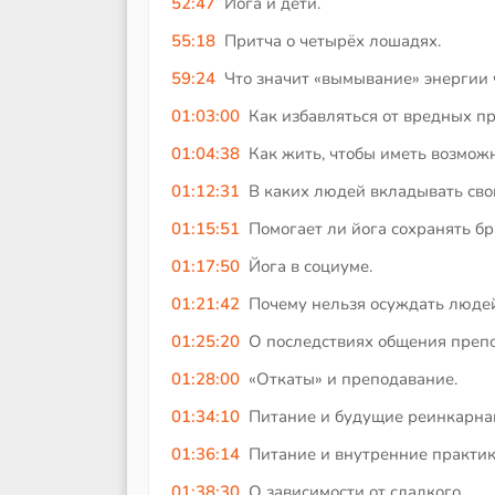
52:47
Йога и дети.
55:18
Притча о четырёх лошадях.
59:24
Что значит «вымывание» энергии 
01:03:00
Как избавляться от вредных п
01:04:38
Как жить, чтобы иметь возмож
01:12:31
В каких людей вкладывать св
01:15:51
Помогает ли йога сохранять бр
01:17:50
Йога в социуме.
01:21:42
Почему нельзя осуждать люде
01:25:20
О последствиях общения препо
01:28:00
«Откаты» и преподавание.
01:34:10
Питание и будущие реинкарна
01:36:14
Питание и внутренние практик
01:38:30
О зависимости от сладкого.