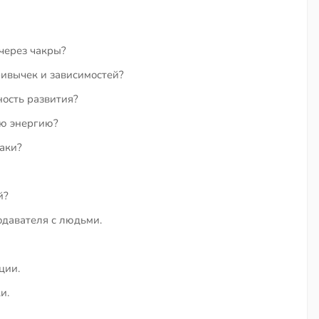
через чакры?
ривычек и зависимостей?
ность развития?
ою энергию?
аки?
й?
давателя с людьми.
ции.
и.