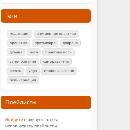
Теги
медитация
внутренние практики
пранаяма
пратьяхара
дхарана
дхьяна
йога
практика йоги
самопознание
саморазвитие
oum.ru
yoga
прошлые жизни
реинкарнация
Плейлисты
Войдите
в аккаунт, чтобы
использовать плейлисты