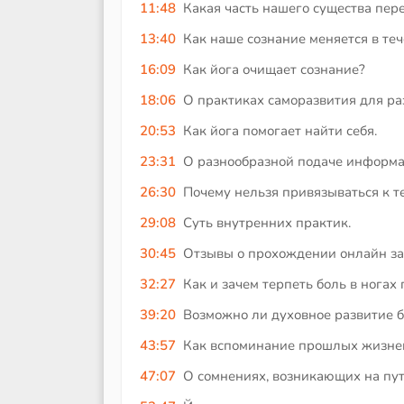
11:48
Какая часть нашего существа пер
13:40
Как наше сознание меняется в те
16:09
Как йога очищает сознание?
18:06
О практиках саморазвития для ра
20:53
Как йога помогает найти себя.
23:31
О разнообразной подаче информа
26:30
Почему нельзя привязываться к 
29:08
Суть внутренних практик.
30:45
Отзывы о прохождении онлайн за
32:27
Как и зачем терпеть боль в нога
39:20
Возможно ли духовное развитие б
43:57
Как вспоминание прошлых жизней
47:07
О сомнениях, возникающих на пут