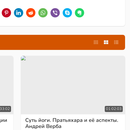
33:02
01:02:03
ции
Суть йоги. Пратьяхара и её аспекты.
Андрей Верба